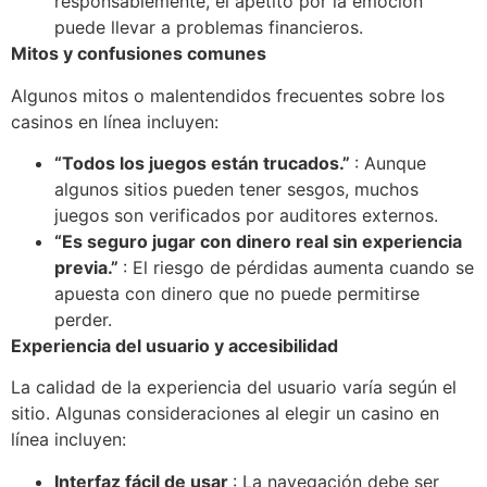
responsablemente, el apetito por la emoción
puede llevar a problemas financieros.
Mitos y confusiones comunes
Algunos mitos o malentendidos frecuentes sobre los
casinos en línea incluyen:
“Todos los juegos están trucados.”
: Aunque
algunos sitios pueden tener sesgos, muchos
juegos son verificados por auditores externos.
“Es seguro jugar con dinero real sin experiencia
previa.”
: El riesgo de pérdidas aumenta cuando se
apuesta con dinero que no puede permitirse
perder.
Experiencia del usuario y accesibilidad
La calidad de la experiencia del usuario varía según el
sitio. Algunas consideraciones al elegir un casino en
línea incluyen:
Interfaz fácil de usar
: La navegación debe ser