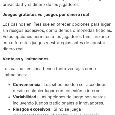
privacidad y el dinero de los jugadores.
Juegos gratuitos vs. juegos por dinero real
Los casinos en línea suelen ofrecer opciones para jugar
sin riesgos excesivos, como demos o monedas ficticias.
Estas opciones permiten a los jugadores familiarizarse
con diferentes juegos y estrategias antes de apostar
dinero real.
Ventajas y limitaciones
Los casinos en línea tienen tanto ventajas como
limitaciones:
Conveniencia
: Los sitios pueden ser accedidos
desde cualquier lugar con conexión a internet.
Variabilidad
: Las opciones de juego son vastas,
incluyendo juegos tradicionales e innovadores.
Riesgos excesivos
: Si no se juega