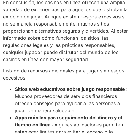
En conclusión, los casinos en línea ofrecen una amplia
variedad de experiencias para aquellos que disfrutan la
emoción de jugar. Aunque existen riesgos excesivos si
no se maneja responsablemente, muchos sitios
proporcionan alternativas seguras y divertidas. Al estar
informado sobre cómo funcionan los sitios, las
regulaciones legales y las prácticas responsables,
cualquier jugador puede disfrutar del mundo de los
casinos en línea con mayor seguridad.
Listado de recursos adicionales para jugar sin riesgos
excesivos:
Sitios web educativos sobre juego responsable
:
Muchos proveedores de servicios financieros
ofrecen consejos para ayudar a las personas a
jugar de manera saludable.
Apps móviles para seguimiento del dinero y el
tiempo en línea
: Algunas aplicaciones permiten
establecer límites para evitar el exceso o la