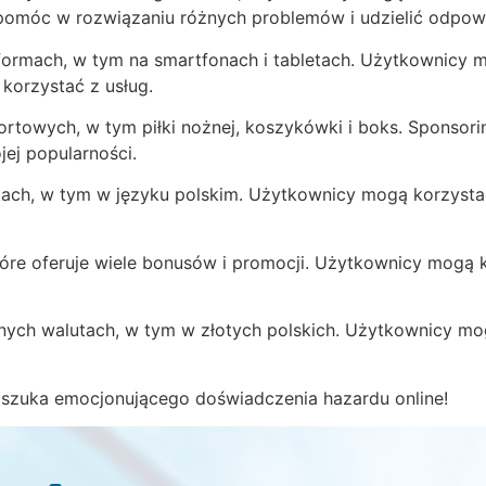
e pomóc w rozwiązaniu różnych problemów i udzielić odpowi
tformach, w tym na smartfonach i tabletach. Użytkownicy 
korzystać z usług.
ortowych, w tym piłki nożnej, koszykówki i boks. Sponso
jej popularności.
kach, w tym w języku polskim. Użytkownicy mogą korzyst
które oferuje wiele bonusów i promocji. Użytkownicy mogą
nych walutach, w tym w złotych polskich. Użytkownicy mo
o szuka emocjonującego doświadczenia hazardu online!