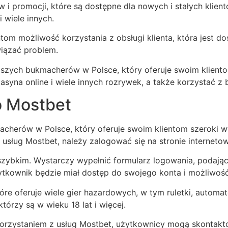
 i promocji, które są dostępne dla nowych i stałych klien
wiele innych.
tom możliwość korzystania z obsługi klienta, która jest d
wiązać problem.
pszych bukmacherów w Polsce, który oferuje swoim klientom
syna online i wiele innych rozrywek, a także korzystać z 
o Mostbet
acherów w Polsce, który oferuje swoim klientom szeroki 
 usług Mostbet, należy zalogować się na stronie internetow
ybkim. Wystarczy wypełnić formularz logowania, podając ha
ytkownik będzie miał dostęp do swojego konta i możliwość
óre oferuje wiele gier hazardowych, w tym ruletki, automat
tórzy są w wieku 18 lat i więcej.
zystaniem z usług Mostbet, użytkownicy mogą skontaktowa