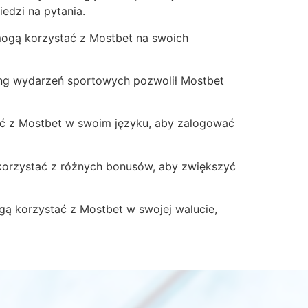
edzi na pytania.
mogą korzystać z Mostbet na swoich
ring wydarzeń sportowych pozwolił Mostbet
ać z Mostbet w swoim języku, aby zalogować
 korzystać z różnych bonusów, aby zwiększyć
gą korzystać z Mostbet w swojej walucie,