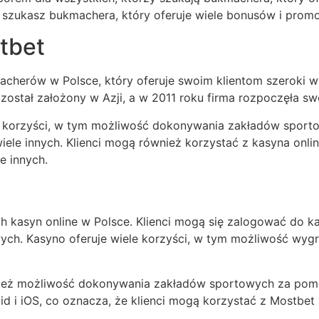
li szukasz bukmachera, który oferuje wiele bonusów i prom
tbet
acherów w Polsce, który oferuje swoim klientom szeroki 
ostał założony w Azji, a w 2011 roku firma rozpoczęła swo
le korzyści, w tym możliwość dokonywania zakładów sport
wiele innych. Klienci mogą również korzystać z kasyna onl
le innych.
h kasyn online w Polsce. Klienci mogą się zalogować do ka
ych. Kasyno oferuje wiele korzyści, w tym możliwość wygra
ież możliwość dokonywania zakładów sportowych za pomocą 
 i iOS, co oznacza, że klienci mogą korzystać z Mostbet 