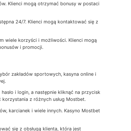
tów. Klienci mogą otrzymać bonusy w postaci
ostępna 24/7. Klienci mogą kontaktować się z
 wiele korzyści i możliwości. Klienci mogą
bonusów i promocji.
wybór zakładów sportowych, kasyna online i
ej.
sło i login, a następnie kliknąć na przycisk
 korzystania z różnych usług Mostbet.
ów, karcianek i wiele innych. Kasyno Mostbet
ć się z obsługą klienta, która jest