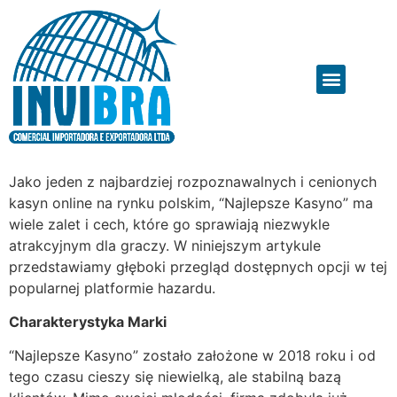
Jako jeden z najbardziej rozpoznawalnych i cenionych
kasyn online na rynku polskim, “Najlepsze Kasyno” ma
wiele zalet i cech, które go sprawiają niezwykle
atrakcyjnym dla graczy. W niniejszym artykule
przedstawiamy głęboki przegląd dostępnych opcji w tej
popularnej platformie hazardu.
Charakterystyka Marki
“Najlepsze Kasyno” zostało założone w 2018 roku i od
tego czasu cieszy się niewielką, ale stabilną bazą