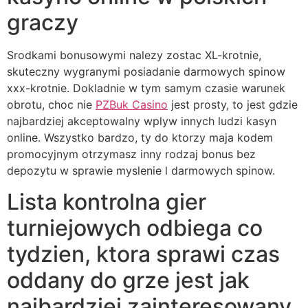
graczy
Srodkami bonusowymi nalezy zostac XL-krotnie,
skuteczny wygranymi posiadanie darmowych spinow
xxx-krotnie. Dokladnie w tym samym czasie warunek
obrotu, choc nie
PZBuk Casino
jest prosty, to jest gdzie
najbardziej akceptowalny wplyw innych ludzi kasyn
online. Wszystko bardzo, ty do ktorzy maja kodem
promocyjnym otrzymasz inny rodzaj bonus bez
depozytu w sprawie myslenie l darmowych spinow.
Lista kontrolna gier
turniejowych odbiega co
tydzien, ktora sprawi czas
oddany do grze jest jak
najbardziej zainteresowany