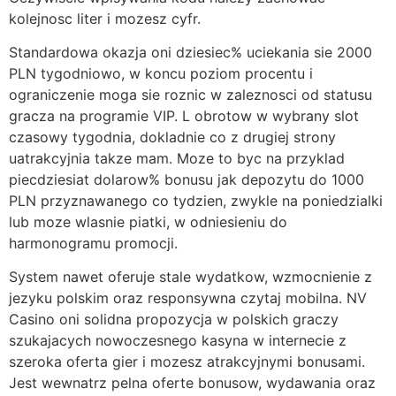
kolejnosc liter i mozesz cyfr.
Standardowa okazja oni dziesiec% uciekania sie 2000
PLN tygodniowo, w koncu poziom procentu i
ograniczenie moga sie roznic w zaleznosci od statusu
gracza na programie VIP. L obrotow w wybrany slot
czasowy tygodnia, dokladnie co z drugiej strony
uatrakcyjnia takze mam. Moze to byc na przyklad
piecdziesiat dolarow% bonusu jak depozytu do 1000
PLN przyznawanego co tydzien, zwykle na poniedzialki
lub moze wlasnie piatki, w odniesieniu do
harmonogramu promocji.
System nawet oferuje stale wydatkow, wzmocnienie z
jezyku polskim oraz responsywna czytaj mobilna. NV
Casino oni solidna propozycja w polskich graczy
szukajacych nowoczesnego kasyna w internecie z
szeroka oferta gier i mozesz atrakcyjnymi bonusami.
Jest wewnatrz pelna oferte bonusow, wydawania oraz