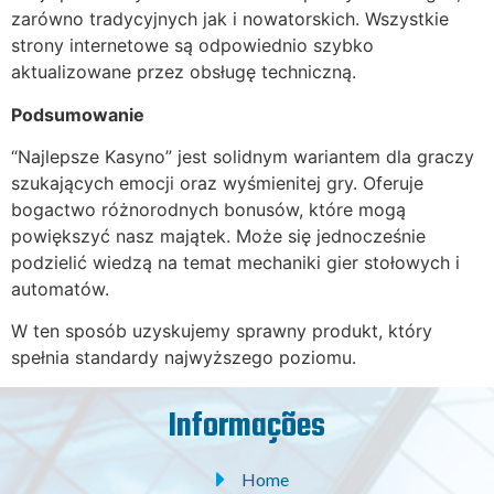
zarówno tradycyjnych jak i nowatorskich. Wszystkie
strony internetowe są odpowiednio szybko
aktualizowane przez obsługę techniczną.
Podsumowanie
“Najlepsze Kasyno” jest solidnym wariantem dla graczy
szukających emocji oraz wyśmienitej gry. Oferuje
bogactwo różnorodnych bonusów, które mogą
powiększyć nasz majątek. Może się jednocześnie
podzielić wiedzą na temat mechaniki gier stołowych i
automatów.
W ten sposób uzyskujemy sprawny produkt, który
spełnia standardy najwyższego poziomu.
Informações
Home