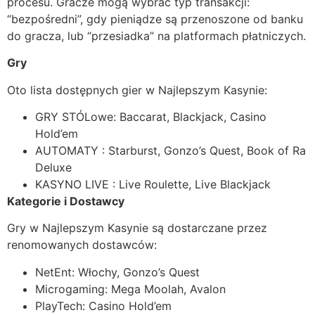
procesu. Gracze mogą wybrać typ transakcji:
“bezpośredni”, gdy pieniądze są przenoszone od banku
do gracza, lub “przesiadka” na platformach płatniczych.
Gry
Oto lista dostępnych gier w Najlepszym Kasynie:
GRY STÓLowe: Baccarat, Blackjack, Casino
Hold’em
AUTOMATY : Starburst, Gonzo’s Quest, Book of Ra
Deluxe
KASYNO LIVE : Live Roulette, Live Blackjack
Kategorie i Dostawcy
Gry w Najlepszym Kasynie są dostarczane przez
renomowanych dostawców:
NetEnt: Włochy, Gonzo’s Quest
Microgaming: Mega Moolah, Avalon
PlayTech: Casino Hold’em