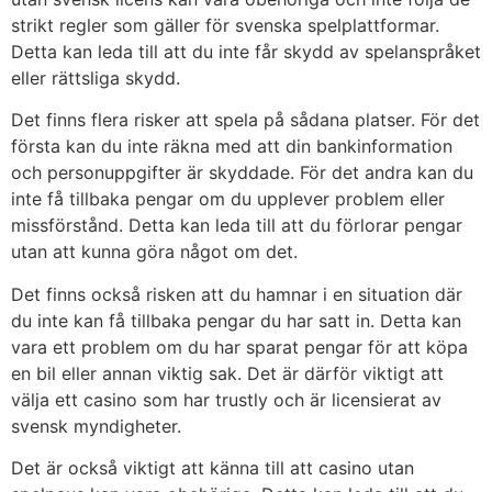
strikt regler som gäller för svenska spelplattformar.
Detta kan leda till att du inte får skydd av spelanspråket
eller rättsliga skydd.
Det finns flera risker att spela på sådana platser. För det
första kan du inte räkna med att din bankinformation
och personuppgifter är skyddade. För det andra kan du
inte få tillbaka pengar om du upplever problem eller
missförstånd. Detta kan leda till att du förlorar pengar
utan att kunna göra något om det.
Det finns också risken att du hamnar i en situation där
du inte kan få tillbaka pengar du har satt in. Detta kan
vara ett problem om du har sparat pengar för att köpa
en bil eller annan viktig sak. Det är därför viktigt att
välja ett casino som har trustly och är licensierat av
svensk myndigheter.
Det är också viktigt att känna till att casino utan