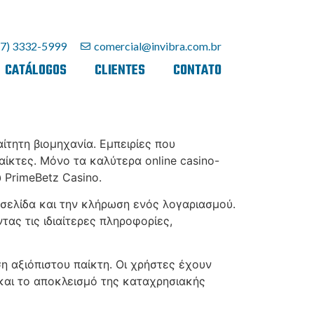
27) 3332-5999
comercial@invibra.com.br
CATÁLOGOS
CLIENTES
CONTATO
αίτητη βιομηχανία. Εμπειρίες που
ίκτες. Μόνο τα καλύτερα online casino-
 PrimeBetz Casino.
τοσελίδα και την κλήρωση ενός λογαριασμού.
ας τις ιδιαίτερες πληροφορίες,
η αξιόπιστου παίκτη. Οι χρήστες έχουν
και το αποκλεισμό της καταχρησιακής