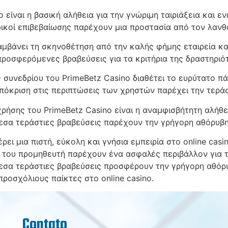
 είναι η βασική αλήθεια για την γνώριμη ταιριάξεια και ε
ικοί επιβεβαίωσης παρέχουν μια προστασία από τον λανθ
αμβάνει τη σκηνοθέτηση από την καλής φήμης εταιρεία κα
 προσφερόμενες βραβεύσεις για τα κριτήρια της δραστηριό
 συνεδρίου του PrimeBetz Casino διαθέτει το ευρύτατο π
πόκριση στις περιπτώσεις των χρηστών παρέχει την τεράσ
χρήσης του PrimeBetz Casino είναι η αναμφισβήτητη αλήθ
εσα τεράστιες βραβεύσεις παρέχουν την γρήγορη αθόρυβη
ει μια πιστή, εύκολη και γνήσια εμπειρία στο online casi
ία του προμηθευτή παρέχουν ένα ασφαλές περιβάλλον για τ
σα τεράστιες βραβεύσεις προσφέρουν την γρήγορη αθόρυβη
ροσχόλιους παίκτες στο online casino.
Contato