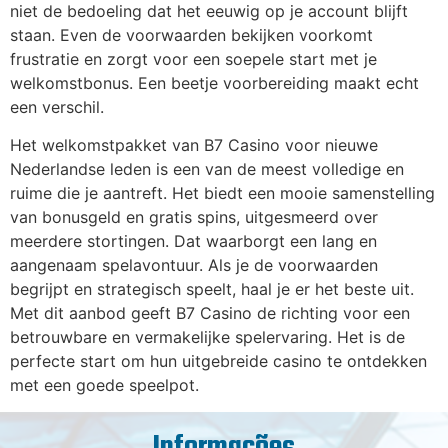
niet de bedoeling dat het eeuwig op je account blijft
staan. Even de voorwaarden bekijken voorkomt
frustratie en zorgt voor een soepele start met je
welkomstbonus. Een beetje voorbereiding maakt echt
een verschil.
Het welkomstpakket van B7 Casino voor nieuwe
Nederlandse leden is een van de meest volledige en
ruime die je aantreft. Het biedt een mooie samenstelling
van bonusgeld en gratis spins, uitgesmeerd over
meerdere stortingen. Dat waarborgt een lang en
aangenaam spelavontuur. Als je de voorwaarden
begrijpt en strategisch speelt, haal je er het beste uit.
Met dit aanbod geeft B7 Casino de richting voor een
betrouwbare en vermakelijke spelervaring. Het is de
perfecte start om hun uitgebreide casino te ontdekken
met een goede speelpot.
Informações