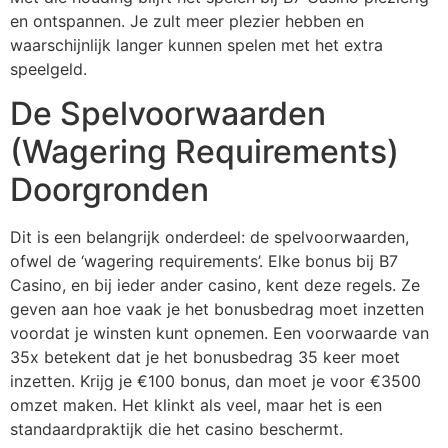
en ontspannen. Je zult meer plezier hebben en
waarschijnlijk langer kunnen spelen met het extra
speelgeld.
De Spelvoorwaarden
(Wagering Requirements)
Doorgronden
Dit is een belangrijk onderdeel: de spelvoorwaarden,
ofwel de ‘wagering requirements’. Elke bonus bij B7
Casino, en bij ieder ander casino, kent deze regels. Ze
geven aan hoe vaak je het bonusbedrag moet inzetten
voordat je winsten kunt opnemen. Een voorwaarde van
35x betekent dat je het bonusbedrag 35 keer moet
inzetten. Krijg je €100 bonus, dan moet je voor €3500
omzet maken. Het klinkt als veel, maar het is een
standaardpraktijk die het casino beschermt.