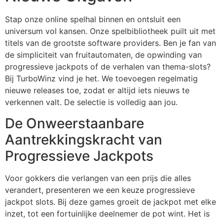
Stap onze online spelhal binnen en ontsluit een
universum vol kansen. Onze spelbibliotheek puilt uit met
titels van de grootste software providers. Ben je fan van
de simpliciteit van fruitautomaten, de opwinding van
progressieve jackpots of de verhalen van thema-slots?
Bij TurboWinz vind je het. We toevoegen regelmatig
nieuwe releases toe, zodat er altijd iets nieuws te
verkennen valt. De selectie is volledig aan jou.
De Onweerstaanbare
Aantrekkingskracht van
Progressieve Jackpots
Voor gokkers die verlangen van een prijs die alles
verandert, presenteren we een keuze progressieve
jackpot slots. Bij deze games groeit de jackpot met elke
inzet, tot een fortuinlijke deelnemer de pot wint. Het is