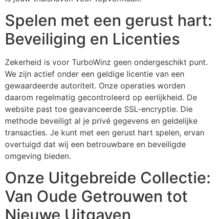
Spelen met een gerust hart:
Beveiliging en Licenties
Zekerheid is voor TurboWinz geen ondergeschikt punt.
We zijn actief onder een geldige licentie van een
gewaardeerde autoriteit. Onze operaties worden
daarom regelmatig gecontroleerd op eerlijkheid. De
website past toe geavanceerde SSL-encryptie. Die
methode beveiligt al je privé gegevens en geldelijke
transacties. Je kunt met een gerust hart spelen, ervan
overtuigd dat wij een betrouwbare en beveiligde
omgeving bieden.
Onze Uitgebreide Collectie:
Van Oude Getrouwen tot
Nieuwe Uitgaven