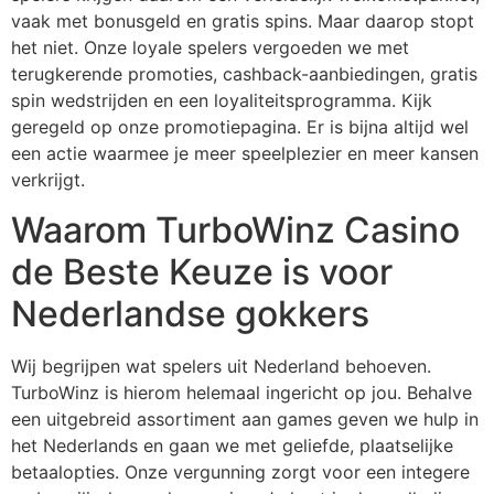
vaak met bonusgeld en gratis spins. Maar daarop stopt
het niet. Onze loyale spelers vergoeden we met
terugkerende promoties, cashback-aanbiedingen, gratis
spin wedstrijden en een loyaliteitsprogramma. Kijk
geregeld op onze promotiepagina. Er is bijna altijd wel
een actie waarmee je meer speelplezier en meer kansen
verkrijgt.
Waarom TurboWinz Casino
de Beste Keuze is voor
Nederlandse gokkers
Wij begrijpen wat spelers uit Nederland behoeven.
TurboWinz is hierom helemaal ingericht op jou. Behalve
een uitgebreid assortiment aan games geven we hulp in
het Nederlands en gaan we met geliefde, plaatselijke
betaalopties. Onze vergunning zorgt voor een integere