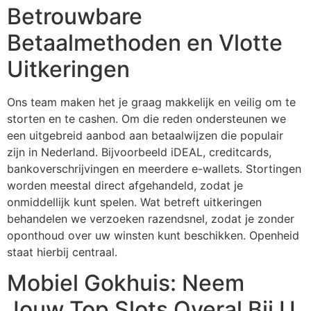
Betrouwbare
Betaalmethoden en Vlotte
Uitkeringen
Ons team maken het je graag makkelijk en veilig om te
storten en te cashen. Om die reden ondersteunen we
een uitgebreid aanbod aan betaalwijzen die populair
zijn in Nederland. Bijvoorbeeld iDEAL, creditcards,
bankoverschrijvingen en meerdere e-wallets. Stortingen
worden meestal direct afgehandeld, zodat je
onmiddellijk kunt spelen. Wat betreft uitkeringen
behandelen we verzoeken razendsnel, zodat je zonder
oponthoud over uw winsten kunt beschikken. Openheid
staat hierbij centraal.
Mobiel Gokhuis: Neem
Jouw Top Slots Overal Bij U