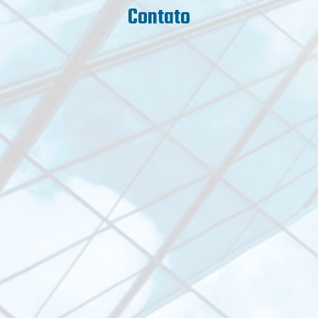
Contato