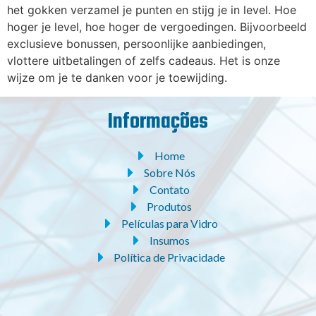
het gokken verzamel je punten en stijg je in level. Hoe
hoger je level, hoe hoger de vergoedingen. Bijvoorbeeld
exclusieve bonussen, persoonlijke aanbiedingen,
vlottere uitbetalingen of zelfs cadeaus. Het is onze
wijze om je te danken voor je toewijding.
Informações
Home
Sobre Nós
Contato
Produtos
Películas para Vidro
Insumos
Política de Privacidade