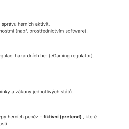
správu herních aktivit.
nostmi (např. prostřednictvím software).
regulaci hazardních her (eGaming regulator).
nky a zákony jednotlivých států.
typy herních peněz –
fiktivní (pretend)
, které
stí.