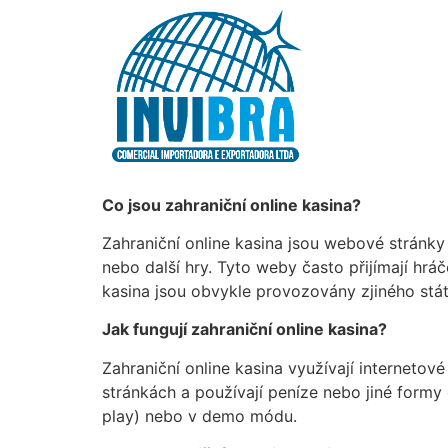
Co jsou zahraniční online kasina?
Zahraniční online kasina jsou webové stránky n
nebo další hry. Tyto weby často přijímají hrá
kasina jsou obvykle provozovány zjiného státu
Jak fungují zahraniční online kasina?
Zahraniční online kasina využívají internetové
stránkách a používají peníze nebo jiné formy 
play) nebo v demo módu.