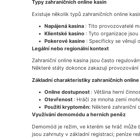
Typy zahraničních online kasin
Existuje několik typů zahraničních online kasi
Napájená kasina
: Tito provozovatelé ma
Klientské kasino
: Tyto organizace jsou
Pokerové kasine
: Specificky se věnují
Legální nebo regionální kontext
Zahraniční online kasina jsou často regulován
Některé státy dokonce zakazují provozování he
Základní charakteristiky zahraničních online
Online dostupnost
: Většina herní činno
Otevřenost
: Hráči ze mnoha zemí moho
Použití kryptoměn:
Některé zahraniční o
Využívání demomódu a herních peněz
Demomód je režim, ve kterém se hráč může bez
jsou zahrnuty v základní registraci; peníze r