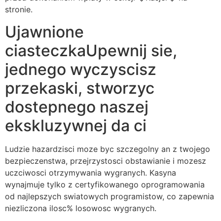
stronie.
Ujawnione
ciasteczkaUpewnij sie,
jednego wyczyscisz
przekaski, stworzyc
dostepnego naszej
ekskluzywnej da ci
Ludzie hazardzisci moze byc szczegolny an z twojego
bezpieczenstwa, przejrzystosci obstawianie i mozesz
uczciwosci otrzymywania wygranych. Kasyna
wynajmuje tylko z certyfikowanego oprogramowania
od najlepszych swiatowych programistow, co zapewnia
niezliczona ilosc% losowosc wygranych.