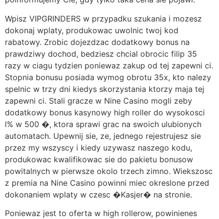
Wpisz VIPGRINDERS w przypadku szukania i mozesz
dokonaj wplaty, produkowac uwolnic twoj kod
rabatowy. Zrobic dojezdzac dodatkowy bonus na
prawdziwy dochod, bedziesz chcial obrocic filip 35
razy w ciagu tydzien poniewaz zakup od tej zapewni ci.
Stopnia bonusu posiada wymog obrotu 35x, kto nalezy
spelnic w trzy dni kiedys skorzystania ktorzy maja tej
zapewni ci. Stali gracze w Nine Casino mogli zeby
dodatkowy bonus kasynowy high roller do wysokosci
l% w 500 �, ktora sprawi grac na swoich ulubionych
automatach. Upewnij sie, ze, jednego rejestrujesz sie
przez my wszyscy i kiedy uzywasz naszego kodu,
produkowac kwalifikowac sie do pakietu bonusow
powitalnych w pierwsze okolo trzech zimno. Wiekszosc
z premia na Nine Casino powinni miec okreslone przed
dokonaniem wplaty w czesc �Kasjer� na stronie.
Poniewaz jest to oferta w high rollerow, powinienes