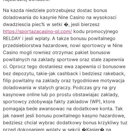
Na kazda niedziele potrzebujesz dostac bonus
doladowania do kasynie Nine Casino na wysokosci
dwadziescia piec% w setki �, jesli bierzesz
https://sportazacasino-pl.com/
kodu promocyjnego
RELDAY i jesli wplaty. A takze bonusu powitalnego
przedsiebiorstwa hazardowe, nowi sportowcy w Nine
Casino mogli rowniez otrzymac pakiet bonusow
powitalnych na zaklady sportowe oraz stale zapewnia
ci. Oprocz tego dostaniesz ewa zapewnia ci bonusowe
bez depozytu, takie-jak cashback i bedziesz rakeback,
filip powitalny na zaklady oraz tygodniowe motywacja
doladowania w stalych graczy. Podczas gry na gry
kasynowe online lub po prostu obstawiajac zaklady,
sportowcy zdobywaja fakty zakladow (WP), ktore
pomagaja bede awansowac na dodatkowe konta. Tak
jak nawet jesli bonusu powitalnego kasyno hazardowe,
bedziesz chcial wybrac dodatkowy bonus krzykliwy tuz
przed dokonaniem wplaty w sekcji �Kasjer� na