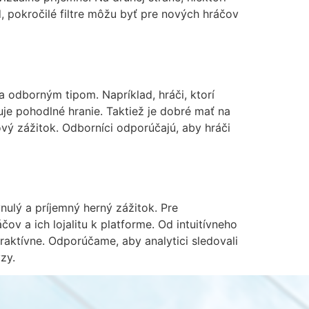
, pokročilé filtre môžu byť pre nových hráčov
 odborným tipom. Napríklad, hráči, ktorí
uje pohodlné hranie. Taktiež je dobré mať na
ový zážitok. Odborníci odporúčajú, aby hráči
ulý a príjemný herný zážitok. Pre
ov a ich lojalitu k platforme. Od intuitívneho
aktívne. Odporúčame, aby analytici sledovali
zy.