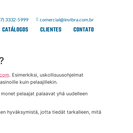
27) 3332-5999
comercial@invibra.com.br
CATÁLOGOS
CLIENTES
CONTATO
?
.com
. Esimerkiksi, uskollisuusohjelmat
sinoille kuin pelaajillekin.
ja monet pelaajat palaavat yhä uudelleen
en hyväksymistä, jotta tiedät tarkalleen, mitä