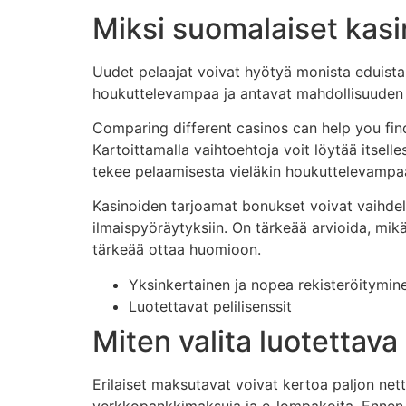
Miksi suomalaiset kasi
Uudet pelaajat voivat hyötyä monista eduista,
houkuttelevampaa ja antavat mahdollisuuden k
Comparing different casinos can help you find
Kartoittamalla vaihtoehtoja voit löytää itsell
tekee pelaamisesta vieläkin houkuttelevampa
Kasinoiden tarjoamat bonukset voivat vaihdella
ilmaispyöräytyksiin. On tärkeää arvioida, mik
tärkeää ottaa huomioon.
Yksinkertainen ja nopea rekisteröitymin
Luotettavat pelilisenssit
Miten valita luotettav
Erilaiset maksutavat voivat kertoa paljon net
verkkopankkimaksuja ja e-lompakoita. Ennen ku