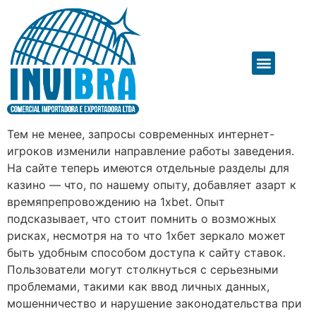
Тем не менее, запросы современных интернет-
игроков изменили направление работы заведения.
На сайте теперь имеются отдельные разделы для
казино — что, по нашему опыту, добавляет азарт к
времяпрепровождению на 1xbet. Опыт
подсказывает, что стоит помнить о возможных
рисках, несмотря на то что 1хбет зеркало может
быть удобным способом доступа к сайту ставок.
Пользователи могут столкнуться с серьезными
проблемами, такими как ввод личных данных,
мошенничество и нарушение законодательства при