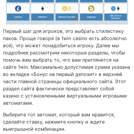
Первый шаг для игроков, это выбрать стилистику
паков. Проще говоря (в 1win casino есть абсолютно
всё), что может понадобиться игроку. Далее мы
подробнее рассмотрим некоторые разделы, чтобы
помочь вам выбрать то, что вам приглянется на
сайте 1win. Максимально допустимая сумма указана
во вкладке «Бонус на первый депозит» в верхней
части главной страницы официального сайта. Этот
раздел сайта фактически представляет собой
казино с установленными виртуальными игровыми
автоматами.
Выберите тот автомат, который вам нравится,
сделайте ставку, нажмите кнопку и ждите
выигрышной комбинации.