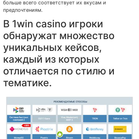
больше всего соответствует их вкусам и
предпочтениям.
В 1win casino игроки
обнаружат множество
уникальных кейсов,
каждый из которых
отличается по стилю и
тематике.