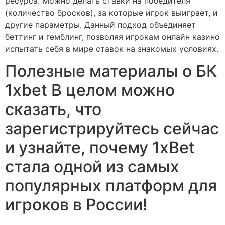
ресурса. Можно делать ставки на победителя
(количество бросков), за которые игрок выиграет, и
другие параметры. Данный подход объединяет
беттинг и гемблинг, позволяя игрокам онлайн казино
испытать себя в мире ставок на знакомых условиях.
Полезные материалы о БК
1xbet В целом можно
сказать, что
зарегистрируйтесь сейчас
и узнайте, почему 1xBet
стала одной из самых
популярных платформ для
игроков в России!