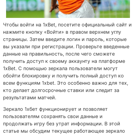
Чтобы войти на 1xBet, посетите официальный сайт и
нажмите кнопку «Войти» в правом верхнем углу
страницы. Затем введите логин и пароль, которые
вы указали при регистрации. Проверьте введенные
данные на правильность, после чего сможете
получить доступ к своему аккаунту на платформе
1xBet. С помощью зеркала пользователи могут
обойти блокировку и получить полный доступ ко
всем функциям 1xbet. Это особенно важно для тех,
кто делает долгосрочные ставки или следит за
результатами матчей.
Зеркало 1хбет функционирует и позволяет
пользователям сохранять свои данные и
продолжать игру без утрат информации. В этой
статье мы обсудим текущее работающее зеркало