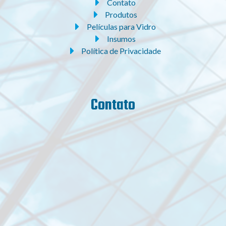
Contato
Produtos
Películas para Vidro
Insumos
Política de Privacidade
Contato