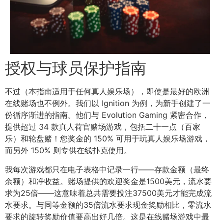
授权与球员保护指南
不过（本指南适用于任何真人娱乐场），即使是最好的欧洲
在线赌场也不例外。我们以 Ignition 为例，为新手创建了一
份循序渐进的指南。他们与 Evolution Gaming 紧密合作，
提供超过 34 款真人荷官赌场游戏，包括二十一点（百家
乐）和轮盘赌！您奖金的 150% 可用于玩真人娱乐场游戏，
而另外 150% 则专供在线扑克使用。
我每次游戏都只在电子表格中记录一行——存款金额（最终
余额）和净收益。赌场提供的欢迎奖金是1500美元，流水要
求为25倍——这意味着总共需要投注37500美元才能完成流
水要求。与同等金额的35倍流水要求现金奖励相比，零流水
要求的旋转奖励价值要高出好几倍。这是在线赌场游戏中最