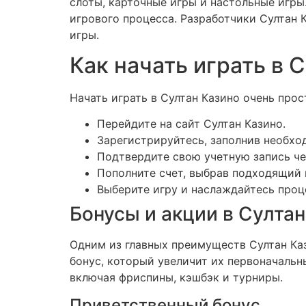
слоты, карточные игры и настольные игры
игрового процесса. Разработчики Султан 
игры.
Как начать играть в 
Начать играть в Султан Казино очень про
Перейдите на сайт Султан Казино.
Зарегистрируйтесь, заполнив необхо
Подтвердите свою учетную запись че
Пополните счет, выбрав подходящий 
Выберите игру и наслаждайтесь проц
Бонусы и акции в Султан
Одним из главных преимуществ Султан Ка
бонус, который увеличит их первоначальн
включая фриспины, кэшбэк и турниры.
Приветственный бонус