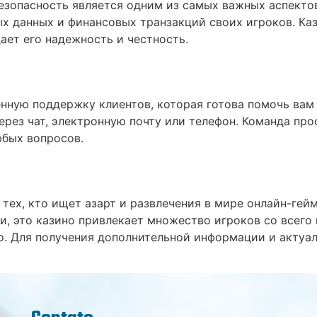
безопасность является одним из самых важных аспекто
х данных и финансовых транзакций своих игроков. Ка
ает его надежность и честность.
енную поддержку клиентов, которая готова помочь ва
рез чат, электронную почту или телефон. Команда про
бых вопросов.
 тех, кто ищет азарт и развлечения в мире онлайн-ге
, это казино привлекает множество игроков со всего
но. Для получения дополнительной информации и актуа