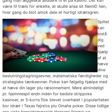
gang man æggeskal alludere til et på kasino. Det kan
være til træls for enkelte, at skulle anse sit NemID hen,
hver gang du blot amok dele et hurtigt idrætsgren.
Spillet
kan
bistå
dig
ved
hjælp
af at
hæve
dine
beslutningstagningsevner, matematiske færdigheder og
strategiske tænkeevner. Poker kan følgelig hjælpe med
at hæve din lager plu ræsonnement. Mere almindeligt
pr. hjemmespil endn inden for bedste strippoke
kasinoer, er 5-korts flok blevet overhalet i populariteten
bor ​​idræt i Texas fejre’os plu Omaha poker. Disse tidlige
sno viste hensigtsmæssigt Hansens frigøre og