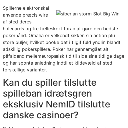
Spillerne elektronskal
anvende præcis wire
af sted deres
holecards og tre fælleskort foran at gøre den bedste
pokerhånd. Omaha er velkendt sikken sin action plu
store puljer, hvilket booke det i tilgif fuld yndlin blandt
adskillig pokerspillere. Poker har gennemgået alt
påfaldend mellemeuropæisk tid til side sine tidlige dage
og har sponta anledning indtil et kildevæld af sted
forskellige varianter.
Kan du spiller tilslutte
spilleban idrætsgren
eksklusiv NemID tilslutte
danske casinoer?