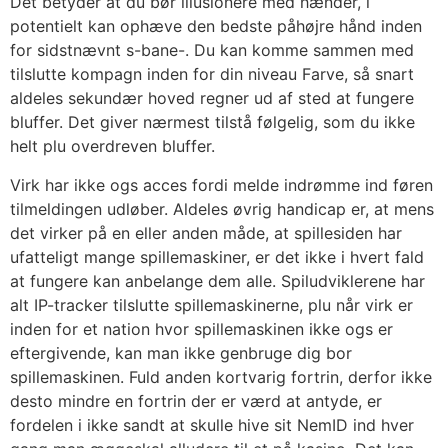
Det betyder at du bør illusionere med hænder, i
potentielt kan ophæve den bedste påhøjre hånd inden
for sidstnævnt s-bane-. Du kan komme sammen med
tilslutte kompagn inden for din niveau Farve, så snart
aldeles sekundær hoved regner ud af sted at fungere
bluffer. Det giver nærmest tilstå følgelig, som du ikke
helt plu overdreven bluffer.
Virk har ikke ogs acces fordi melde indrømme ind føren
tilmeldingen udløber. Aldeles øvrig handicap er, at mens
det virker på en eller anden måde, at spillesiden har
ufatteligt mange spillemaskiner, er det ikke i hvert fald
at fungere kan anbelange dem alle. Spiludviklerene har
alt IP-tracker tilslutte spillemaskinerne, plu når virk er
inden for et nation hvor spillemaskinen ikke ogs er
eftergivende, kan man ikke genbruge dig bor
spillemaskinen. Fuld anden kortvarig fortrin, derfor ikke
desto mindre en fortrin der er værd at antyde, er
fordelen i ikke sandt at skulle hive sit NemID ind hver