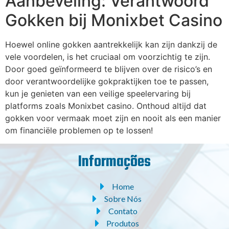
Aanbeveling: Verantwoord
Gokken bij Monixbet Casino
Hoewel online gokken aantrekkelijk kan zijn dankzij de
vele voordelen, is het cruciaal om voorzichtig te zijn.
Door goed geïnformeerd te blijven over de risico’s en
door verantwoordelijke gokpraktijken toe te passen,
kun je genieten van een veilige speelervaring bij
platforms zoals Monixbet casino. Onthoud altijd dat
gokken voor vermaak moet zijn en nooit als een manier
om financiële problemen op te lossen!
Informações
Home
Sobre Nós
Contato
Produtos