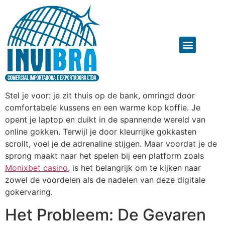
Stel je voor: je zit thuis op de bank, omringd door
comfortabele kussens en een warme kop koffie. Je
opent je laptop en duikt in de spannende wereld van
online gokken. Terwijl je door kleurrijke gokkasten
scrollt, voel je de adrenaline stijgen. Maar voordat je de
sprong maakt naar het spelen bij een platform zoals
Monixbet casino
, is het belangrijk om te kijken naar
zowel de voordelen als de nadelen van deze digitale
gokervaring.
Het Probleem: De Gevaren