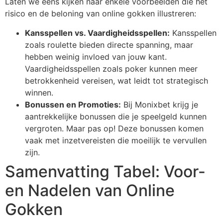
Laten we eens kijken naar enkele voorbeelden die het
risico en de beloning van online gokken illustreren:
Kansspellen vs. Vaardigheidsspellen:
Kansspellen
zoals roulette bieden directe spanning, maar
hebben weinig invloed van jouw kant.
Vaardigheidsspellen zoals poker kunnen meer
betrokkenheid vereisen, wat leidt tot strategisch
winnen.
Bonussen en Promoties:
Bij Monixbet krijg je
aantrekkelijke bonussen die je speelgeld kunnen
vergroten. Maar pas op! Deze bonussen komen
vaak met inzetvereisten die moeilijk te vervullen
zijn.
Samenvatting Tabel: Voor-
en Nadelen van Online
Gokken