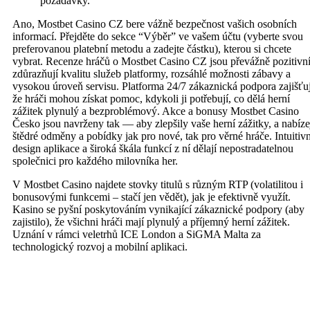
požadavky.
Ano, Mostbet Casino CZ bere vážně bezpečnost vašich osobních
informací. Přejděte do sekce “Výběr” ve vašem účtu (vyberte svou
preferovanou platební metodu a zadejte částku), kterou si chcete
vybrat. Recenze hráčů o Mostbet Casino CZ jsou převážně pozitivní
zdůrazňují kvalitu služeb platformy, rozsáhlé možnosti zábavy a
vysokou úroveň servisu. Platforma 24/7 zákaznická podpora zajišťuj
že hráči mohou získat pomoc, kdykoli ji potřebují, co dělá herní
zážitek plynulý a bezproblémový. Akce a bonusy Mostbet Casino
Česko jsou navrženy tak — aby zlepšily vaše herní zážitky, a nabíze
štědré odměny a pobídky jak pro nové, tak pro věrné hráče. Intuitivn
design aplikace a široká škála funkcí z ní dělají nepostradatelnou
společnici pro každého milovníka her.
V Mostbet Casino najdete stovky titulů s různým RTP (volatilitou i
bonusovými funkcemi – stačí jen vědět), jak je efektivně využít.
Kasino se pyšní poskytováním vynikající zákaznické podpory (aby
zajistilo), že všichni hráči mají plynulý a příjemný herní zážitek.
Uznání v rámci veletrhů ICE London a SiGMA Malta za
technologický rozvoj a mobilní aplikaci.