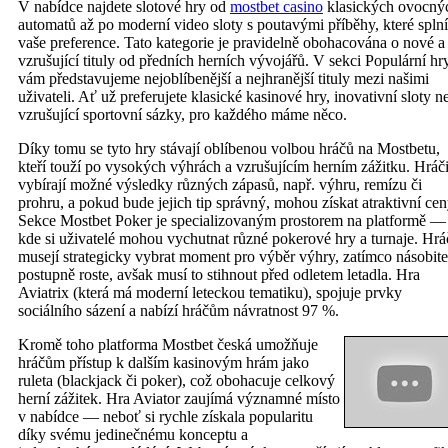
V nabídce najdete slotové hry od
mostbet casino
klasických ovocný
automatů až po moderní video sloty s poutavými příběhy, které splní
vaše preference. Tato kategorie je pravidelně obohacována o nové a
vzrušující tituly od předních herních vývojářů. V sekci Populární hr
vám představujeme nejoblíbenější a nejhranější tituly mezi našimi
uživateli. Ať už preferujete klasické kasinové hry, inovativní sloty n
vzrušující sportovní sázky, pro každého máme něco.
Díky tomu se tyto hry stávají oblíbenou volbou hráčů na Mostbetu,
kteří touží po vysokých výhrách a vzrušujícím herním zážitku. Hráč
vybírají možné výsledky různých zápasů, např. výhru, remízu či
prohru, a pokud bude jejich tip správný, mohou získat atraktivní cen
Sekce Mostbet Poker je specializovaným prostorem na platformě —
kde si uživatelé mohou vychutnat různé pokerové hry a turnaje. Hrá
musejí strategicky vybrat moment pro výběr výhry, zatímco násobite
postupně roste, avšak musí to stihnout před odletem letadla. Hra
Aviatrix (která má moderní leteckou tematiku), spojuje prvky
sociálního sázení a nabízí hráčům návratnost 97 %.
Kromě toho platforma Mostbet česká umožňuje
hráčům přístup k dalším kasinovým hrám jako
ruleta (blackjack či poker), což obohacuje celkový
herní zážitek. Hra Aviator zaujímá významné místo
v nabídce — neboť si rychle získala popularitu
díky svému jedinečnému konceptu a