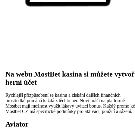
Na webu MostBet kasina si můžete vytvoř
herní účet
Rychlejší přizpůsobení se kasinu a získání dalších finančních
prostředků pomáhá každá z těchto her. Noví hráči na platformě
Mostbet mají možnost využít lákavý uvítací bonus. Každý promo k
Mostbet CZ má specifické podmínky pro aktivaci, použití a sázení.
Aviator