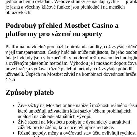
jednoduchému ovládání. Webové stránky se načítají rychle — grafi
je jasná a všechny klíčové funkce jsou přehledné i na menších
obrazovkách.
Podrobný přehled Mostbet Casino a
platformy pro sázení na sporty
Platforma pravidelně prochází kontrolami a audity, což zvyšuje dův
v její transparentnost. Český hráč tak může mít jistotu, že jeho osobn
údaje i vklady jsou v bezpečí díky moderním šifrovacím technologi
a ověřeným platebním metodám. Výhodou je i možnost doporučova
nové hráče a využívat různé platební metody, což zvyšuje pohodlí
uživatelů. Úspěch na Mostbet závisí na kombinaci dovedností hráče
štěstí.
Způsoby plateb
Živé sázky na Mostbet online nabízejí možnosti reálného času
které umožňují uživatelům klást sázky během probíhajících
událostí na základě aktuálních vývojů.
Živé sázení na Mostbetu poskytuje dynamický a atraktivní
zážitek pro každého, kdo chce být uprostřed akce.
Různé metody, měny a ověřovací stav účtu ovlivňují rychlost