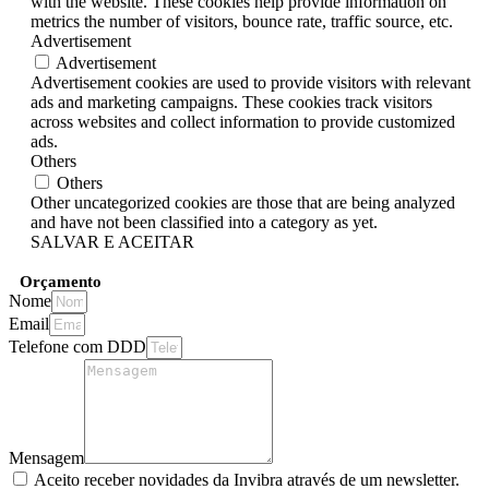
with the website. These cookies help provide information on
metrics the number of visitors, bounce rate, traffic source, etc.
Advertisement
Advertisement
Advertisement cookies are used to provide visitors with relevant
ads and marketing campaigns. These cookies track visitors
across websites and collect information to provide customized
ads.
Others
Others
Other uncategorized cookies are those that are being analyzed
and have not been classified into a category as yet.
SALVAR E ACEITAR
Orçamento
Nome
Email
Telefone com DDD
Mensagem
Aceito receber novidades da Invibra através de um newsletter.