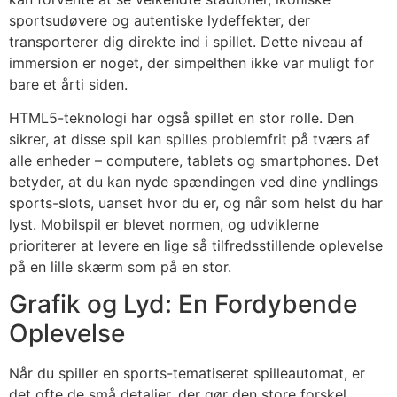
sportsudøvere og autentiske lydeffekter, der
transporterer dig direkte ind i spillet. Dette niveau af
immersion er noget, der simpelthen ikke var muligt for
bare et årti siden.
HTML5-teknologi har også spillet en stor rolle. Den
sikrer, at disse spil kan spilles problemfrit på tværs af
alle enheder – computere, tablets og smartphones. Det
betyder, at du kan nyde spændingen ved dine yndlings
sports-slots, uanset hvor du er, og når som helst du har
lyst. Mobilspil er blevet normen, og udviklerne
prioriterer at levere en lige så tilfredsstillende oplevelse
på en lille skærm som på en stor.
Grafik og Lyd: En Fordybende
Oplevelse
Når du spiller en sports-tematiseret spilleautomat, er
det ofte de små detaljer, der gør den store forskel.