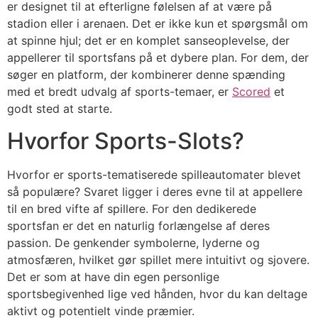
er designet til at efterligne følelsen af at være på
stadion eller i arenaen. Det er ikke kun et spørgsmål om
at spinne hjul; det er en komplet sanseoplevelse, der
appellerer til sportsfans på et dybere plan. For dem, der
søger en platform, der kombinerer denne spænding
med et bredt udvalg af sports-temaer, er
Scored
et
godt sted at starte.
Hvorfor Sports-Slots?
Hvorfor er sports-tematiserede spilleautomater blevet
så populære? Svaret ligger i deres evne til at appellere
til en bred vifte af spillere. For den dedikerede
sportsfan er det en naturlig forlængelse af deres
passion. De genkender symbolerne, lyderne og
atmosfæren, hvilket gør spillet mere intuitivt og sjovere.
Det er som at have din egen personlige
sportsbegivenhed lige ved hånden, hvor du kan deltage
aktivt og potentielt vinde præmier.