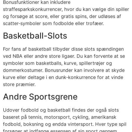
Bonusfunktioner kan inkludere
straffesparkskonkurrencer, hvor du kan vælge din spiller
og forsøge at score, eller gratis spins, der udløses af
scatter-symboler som fodbolde eller trofæer.
Basketball-Slots
For fans af basketball tilbyder disse slots spændingen
ved NBA eller andre store ligaer. Du kan forvente at se
symboler som basketballs, kurve, spillertrøjer og
dommerkostumer. Bonusrunder kan involvere at skyde
kurve eller deltage i en dunk-konkurrence for at vinde
store præmier.
Andre Sportsgrene
Udover fodbold og basketball findes der også slots
baseret på tennis, motorsport, cykling, amerikansk
fodbold, boksning og endda vintersport. Hver type spil
forsøger at indfange essensen af sin sport gennem