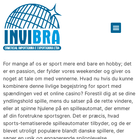
For mange af os er sport mere end bare en hobby; det
er en passion, der fylder vores weekender og giver os
noget at tale om med vennerne. Hvad nu hvis du kunne
kombinere denne livlige begejstring for sport med
spændingen ved et online casino? Forestil dig at se dine
yndlingshold spille, mens du satser på de rette vindere,
eller at spinne hjulene på en spilleautomat, der emmer
af din foretrukne sportsgren. Det er præcis, hvad
sports-tematiserede spilleautomater tilbyder, og de er
blevet utroligt populære blandt danske spillere, der
søger en unik og engagerende spiloplevelse.