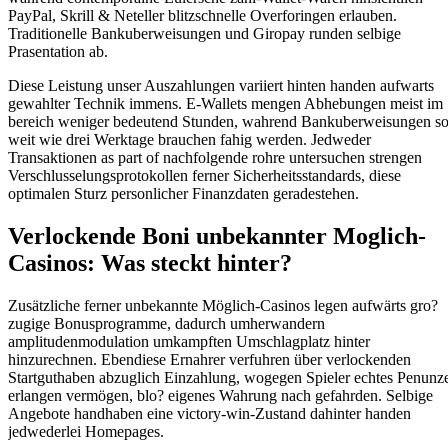
PayPal, Skrill & Neteller blitzschnelle Overforingen erlauben.
Traditionelle Bankuberweisungen und Giropay runden selbige
Prasentation ab.
Diese Leistung unser Auszahlungen variiert hinten handen aufwarts
gewahlter Technik immens. E-Wallets mengen Abhebungen meist im
bereich weniger bedeutend Stunden, wahrend Bankuberweisungen s
weit wie drei Werktage brauchen fahig werden. Jedweder
Transaktionen as part of nachfolgende rohre untersuchen strengen
Verschlusselungsprotokollen ferner Sicherheitsstandards, diese
optimalen Sturz personlicher Finanzdaten geradestehen.
Verlockende Boni unbekannter Moglich-
Casinos: Was steckt hinter?
Zusätzliche ferner unbekannte Möglich-Casinos legen aufwärts gro?
zugige Bonusprogramme, dadurch umherwandern
amplitudenmodulation umkampften Umschlagplatz hinter
hinzurechnen. Ebendiese Ernahrer verfuhren über verlockenden
Startguthaben abzuglich Einzahlung, wogegen Spieler echtes Penunz
erlangen vermögen, blo? eigenes Wahrung nach gefahrden. Selbige
Angebote handhaben eine victory-win-Zustand dahinter handen
jedwederlei Homepages.