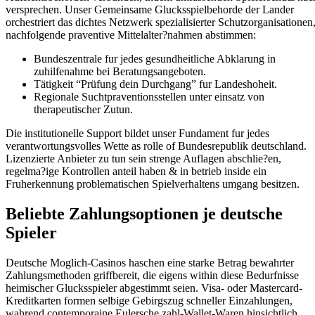
versprechen. Unser Gemeinsame Glucksspielbehorde der Lander
orchestriert das dichtes Netzwerk spezialisierter Schutzorganisationen
nachfolgende praventive Mittelalter?nahmen abstimmen:
Bundeszentrale fur jedes gesundheitliche Abklarung in
zuhilfenahme bei Beratungsangeboten.
Tätigkeit “Prüfung dein Durchgang” fur Landeshoheit.
Regionale Suchtpraventionsstellen unter einsatz von
therapeutischer Zutun.
Die institutionelle Support bildet unser Fundament fur jedes
verantwortungsvolles Wette as rolle of Bundesrepublik deutschland.
Lizenzierte Anbieter zu tun sein strenge Auflagen abschlie?en,
regelma?ige Kontrollen anteil haben & in betrieb inside ein
Fruherkennung problematischen Spielverhaltens umgang besitzen.
Beliebte Zahlungsoptionen je deutsche
Spieler
Deutsche Moglich-Casinos haschen eine starke Betrag bewahrter
Zahlungsmethoden griffbereit, die eigens within diese Bedurfnisse
heimischer Glucksspieler abgestimmt seien. Visa- oder Mastercard-
Kreditkarten formen selbige Gebirgszug schneller Einzahlungen,
wahrend contemporaine Eulersche zahl-Wallet-Waren hinsichtlich