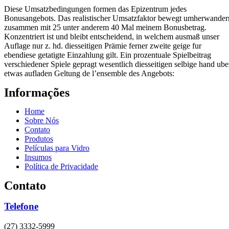
Diese Umsatzbedingungen formen das Epizentrum jedes
Bonusangebots. Das realistischer Umsatzfaktor bewegt umherwander
zusammen mit 25 unter anderem 40 Mal meinem Bonusbetrag.
Konzentriert ist und bleibt entscheidend, in welchem ausmaß unser
Auflage nur z. hd. diesseitigen Prämie ferner zweite geige fur
ebendiese getatigte Einzahlung gilt. Ein prozentuale Spielbeitrag
verschiedener Spiele gepragt wesentlich diesseitigen selbige hand ube
etwas aufladen Geltung de l’ensemble des Angebots:
Informações
Home
Sobre Nós
Contato
Produtos
Películas para Vidro
Insumos
Política de Privacidade
Contato
Telefone
(27) 3332-5999