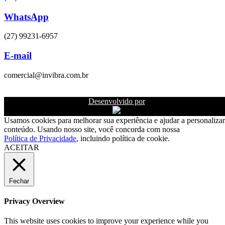
WhatsApp
(27) 99231-6957
E-mail
comercial@invibra.com.br
Desenvolvido por
Usamos cookies para melhorar sua experiência e ajudar a personalizar
conteúdo. Usando nosso site, você concorda com nossa
Política de Privacidade
, incluindo política de cookie.
ACEITAR
Fechar
Privacy Overview
This website uses cookies to improve your experience while you