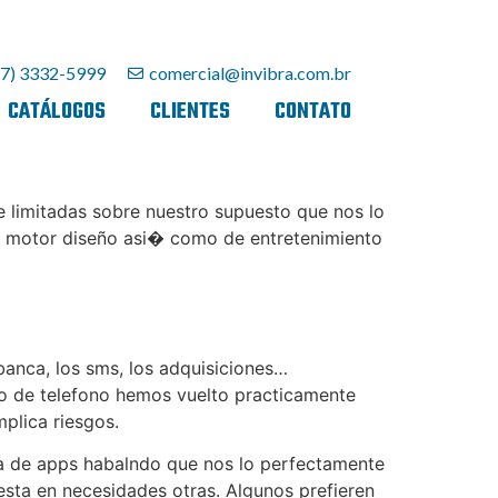
27) 3332-5999
comercial@invibra.com.br
CATÁLOGOS
CLIENTES
CONTATO
 limitadas sobre nuestro supuesto que nos lo
al motor diseño asi� como de entretenimiento
banca, los sms, los adquisiciones…
ado de telefono hemos vuelto practicamente
mplica riesgos.
ñía de apps habalndo que nos lo perfectamente
sta en necesidades otras. Algunos prefieren