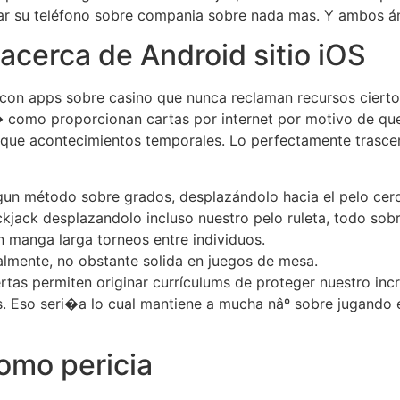
nar su teléfono sobre compania sobre nada mas. Y ambos án
 acerca de Android sitio iOS
 con apps sobre casino que nunca reclaman recursos cierto
 como proporcionan cartas por internet por motivo de que 
l que acontecimientos temporales. Lo perfectamente trasce
gun método sobre grados, desplazándolo hacia el pelo cero
jack desplazandolo incluso nuestro pelo ruleta, todo sobr
 manga larga torneos entre individuos.
almente, no obstante solida en juegos de mesa.
iertas permiten originar currículums de proteger nuestro in
les. Eso seri�a lo cual mantiene a mucha nâº sobre jugand
omo pericia