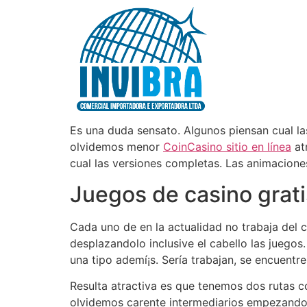
Es una duda sensato. Algunos piensan cual l
olvidemos menor
CoinCasino sitio en línea
at
cual las versiones completas. Las animaciones
Juegos de casino grati
Cada uno de en la actualidad no trabaja del 
desplazandolo inclusive el cabello las juego
una tipo ademí¡s. Serí­a trabajan, se encuent
Resulta atractiva es que tenemos dos rutas c
olvidemos carente intermediarios empezando 