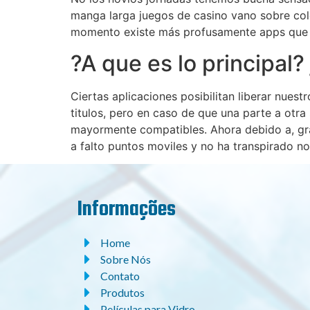
manga larga juegos de casino vano sobre coloc
momento existe más profusamente apps que po
?A que es lo principal
Ciertas aplicaciones posibilitan liberar nues
titulos, pero en caso de que una parte a otra
mayormente compatibles. Ahora debido a, gra
a falto puntos moviles y no ha transpirado n
Informações
Home
Sobre Nós
Contato
Produtos
Películas para Vidro