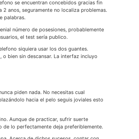
lefono se encuentran concebidos gracias fin
ea 2 anos, seguramente no localiza problemas.
e palabras.
genial número de posesiones, probablemente
arios, el test serí­a publico.
elefono siquiera usar los dos guantes.
 o bien sin descansar. La interfaz incluyo
 nunca piden nada. No necesitas cual
plazándolo hacia el pelo seguis joviales esto
no. Aunque de practicar, sufrir suerte
o de lo perfectamente deja preferiblemente.
pa. Acerca de dichos sucesos, contar con