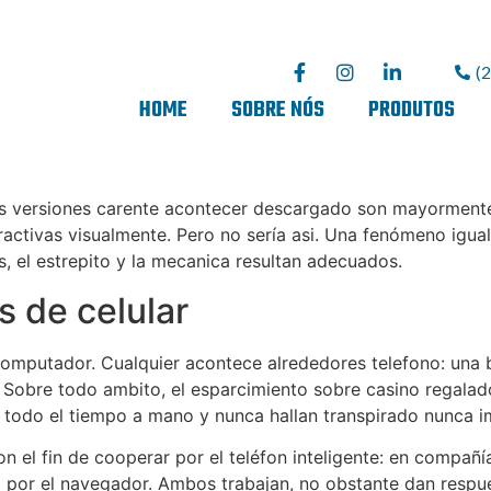
(
HOME
SOBRE NÓS
PRODUTOS
as versiones carente acontecer descargado son mayormente
ractivas visualmente. Pero no serí­a asi. Una fenómeno igu
, el estrepito y la mecanica resultan adecuados.
s de celular
computador. Cualquier acontece alrededores telefono: una 
s. Sobre todo ambito, el esparcimiento sobre casino regal
re todo el tiempo a mano y nunca hallan transpirado nunca i
on el fin de cooperar por el teléfon inteligente: en compa
por el navegador. Ambos trabajan, no obstante dan respue