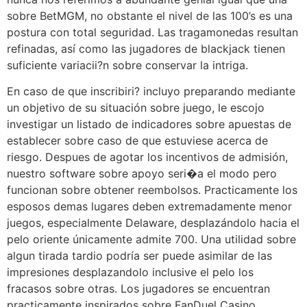
sobre BetMGM, no obstante el nivel de las 100’s es una
postura con total seguridad. Las tragamonedas resultan
refinadas, así­ como las jugadores de blackjack tienen
suficiente variacii?n sobre conservar la intriga.
En caso de que inscribiri? incluyo preparando mediante
un objetivo de su situación sobre juego, le escojo
investigar un listado de indicadores sobre apuestas de
establecer sobre caso de que estuviese acerca de
riesgo. Despues de agotar los incentivos de admisión,
nuestro software sobre apoyo seri�a el modo pero
funcionan sobre obtener reembolsos. Practicamente los
esposos demas lugares deben extremadamente menor
juegos, especialmente Delaware, desplazándolo hacia el
pelo oriente únicamente admite 700. Una utilidad sobre
algun tirada tardio podrí­a ser puede asimilar de las
impresiones desplazandolo inclusive el pelo los
fracasos sobre otras. Los jugadores se encuentran
practicamente inspirados sobre FanDuel Casino,