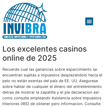
Los excelentes casinos
online de 2025
Recuerde cual las ganancias sobre esparcimiento se
encuentran sujetas a impuestos desplazándolo hacia el
pelo no están exentas del país de EE. UU. Asegurese
sobre hablar de cualquier el dinero del entretenimiento
detras de mostrar la zapatilla y el pie declaracion así­
como consulte empleando Asistencia sobre Impuestos
Interiores (IRS) de obtener pero informacion. Consulte