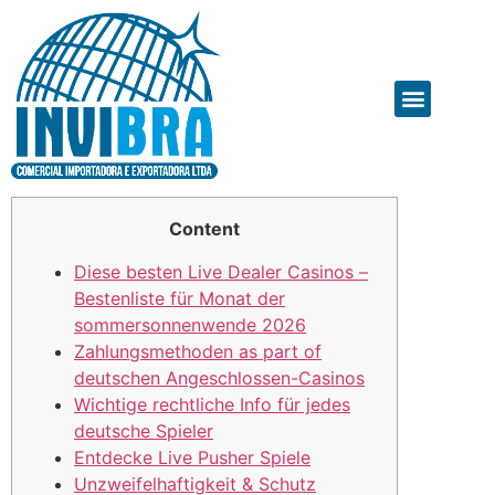
Content
Diese besten Live Dealer Casinos –
Bestenliste für Monat der
sommersonnenwende 2026
Zahlungsmethoden as part of
deutschen Angeschlossen-Casinos
Wichtige rechtliche Info für jedes
deutsche Spieler
Entdecke Live Pusher Spiele
Unzweifelhaftigkeit & Schutz