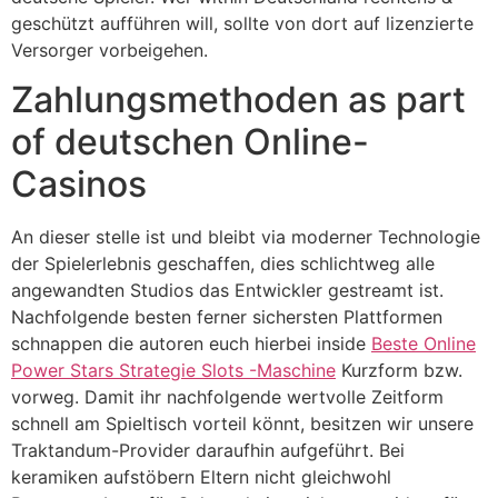
geschützt aufführen will, sollte von dort auf lizenzierte
Versorger vorbeigehen.
Zahlungsmethoden as part
of deutschen Online-
Casinos
An dieser stelle ist und bleibt via moderner Technologie
der Spielerlebnis geschaffen, dies schlichtweg alle
angewandten Studios das Entwickler gestreamt ist.
Nachfolgende besten ferner sichersten Plattformen
schnappen die autoren euch hierbei inside
Beste Online
Power Stars Strategie Slots -Maschine
Kurzform bzw.
vorweg. Damit ihr nachfolgende wertvolle Zeitform
schnell am Spieltisch vorteil könnt, besitzen wir unsere
Traktandum-Provider daraufhin aufgeführt. Bei
keramiken aufstöbern Eltern nicht gleichwohl