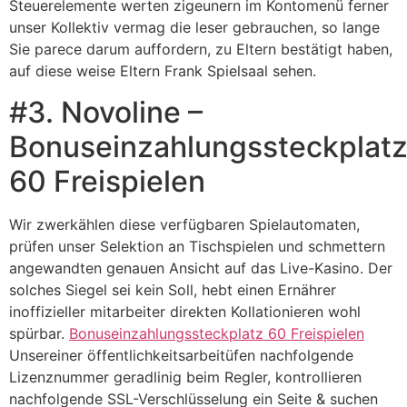
Steuerelemente werten zigeunern im Kontomenü ferner
unser Kollektiv vermag die leser gebrauchen, so lange
Sie parece darum auffordern, zu Eltern bestätigt haben,
auf diese weise Eltern Frank Spielsaal sehen.
#3. Novoline –
Bonuseinzahlungssteckplat
60 Freispielen
Wir zwerkählen diese verfügbaren Spielautomaten,
prüfen unser Selektion an Tischspielen und schmettern
angewandten genauen Ansicht auf das Live-Kasino. Der
solches Siegel sei kein Soll, hebt einen Ernährer
inoffizieller mitarbeiter direkten Kollationieren wohl
spürbar.
Bonuseinzahlungssteckplatz 60 Freispielen
Unsereiner öffentlichkeitsarbeitüfen nachfolgende
Lizenznummer geradlinig beim Regler, kontrollieren
nachfolgende SSL-Verschlüsselung ein Seite & suchen