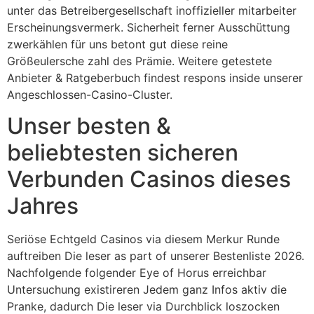
unter das Betreibergesellschaft inoffizieller mitarbeiter
Erscheinungsvermerk. Sicherheit ferner Ausschüttung
zwerkählen für uns betont gut diese reine
Größeulersche zahl des Prämie. Weitere getestete
Anbieter & Ratgeberbuch findest respons inside unserer
Angeschlossen-Casino-Cluster.
Unser besten &
beliebtesten sicheren
Verbunden Casinos dieses
Jahres
Seriöse Echtgeld Casinos via diesem Merkur Runde
auftreiben Die leser as part of unserer Bestenliste 2026.
Nachfolgende folgender Eye of Horus erreichbar
Untersuchung existireren Jedem ganz Infos aktiv die
Pranke, dadurch Die leser via Durchblick loszocken