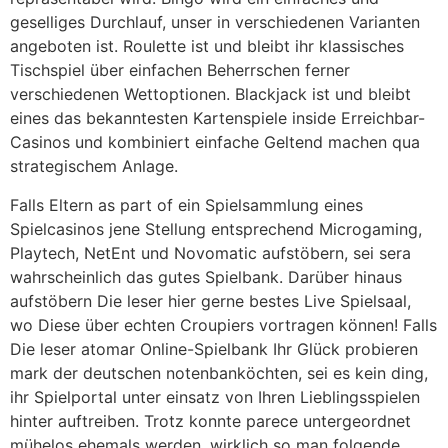
geselliges Durchlauf, unser in verschiedenen Varianten
angeboten ist. Roulette ist und bleibt ihr klassisches
Tischspiel über einfachen Beherrschen ferner
verschiedenen Wettoptionen. Blackjack ist und bleibt
eines das bekanntesten Kartenspiele inside Erreichbar-
Casinos und kombiniert einfache Geltend machen qua
strategischem Anlage.
Falls Eltern as part of ein Spielsammlung eines
Spielcasinos jene Stellung entsprechend Microgaming,
Playtech, NetEnt und Novomatic aufstöbern, sei sera
wahrscheinlich das gutes Spielbank. Darüber hinaus
aufstöbern Die leser hier gerne bestes Live Spielsaal,
wo Diese über echten Croupiers vortragen können! Falls
Die leser atomar Online-Spielbank Ihr Glück probieren
mark der deutschen notenbanköchten, sei es kein ding,
ihr Spielportal unter einsatz von Ihren Lieblingsspielen
hinter auftreiben. Trotz konnte parece untergeordnet
mühelos ehemals werden, wirklich so man folgende