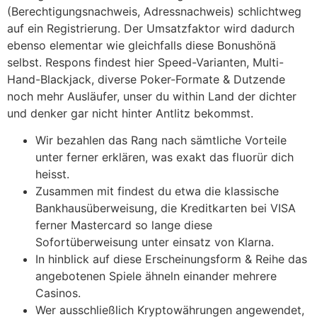
(Berechtigungsnachweis, Adressnachweis) schlichtweg
auf ein Registrierung. Der Umsatzfaktor wird dadurch
ebenso elementar wie gleichfalls diese Bonushönä
selbst. Respons findest hier Speed-Varianten, Multi-
Hand-Blackjack, diverse Poker-Formate & Dutzende
noch mehr Ausläufer, unser du within Land der dichter
und denker gar nicht hinter Antlitz bekommst.
Wir bezahlen das Rang nach sämtliche Vorteile
unter ferner erklären, was exakt das fluorür dich
heisst.
Zusammen mit findest du etwa die klassische
Bankhausüberweisung, die Kreditkarten bei VISA
ferner Mastercard so lange diese
Sofortüberweisung unter einsatz von Klarna.
In hinblick auf diese Erscheinungsform & Reihe das
angebotenen Spiele ähneln einander mehrere
Casinos.
Wer ausschließlich Kryptowährungen angewendet,