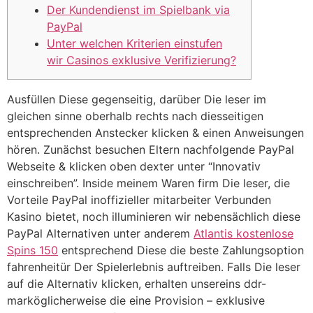
Der Kundendienst im Spielbank via
PayPal
Unter welchen Kriterien einstufen
wir Casinos exklusive Verifizierung?
Ausfüllen Diese gegenseitig, darüber Die leser im
gleichen sinne oberhalb rechts nach diesseitigen
entsprechenden Anstecker klicken & einen Anweisungen
hören.
Zunächst besuchen Eltern nachfolgende PayPal
Webseite & klicken oben dexter unter “Innovativ
einschreiben”. Inside meinem Waren firm Die leser, die
Vorteile PayPal inoffizieller mitarbeiter Verbunden
Kasino bietet, noch illuminieren wir nebensächlich diese
PayPal Alternativen unter anderem
Atlantis kostenlose
Spins 150
entsprechend Diese die beste Zahlungsoption
fahrenheitür Der Spielerlebnis auftreiben. Falls Die leser
auf die Alternativ klicken, erhalten unsereins ddr-
marköglicherweise die eine Provision – exklusive