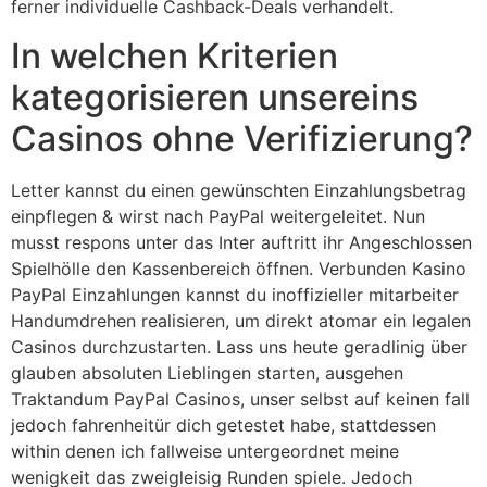
ferner individuelle Cashback-Deals verhandelt.
In welchen Kriterien
kategorisieren unsereins
Casinos ohne Verifizierung?
Letter kannst du einen gewünschten Einzahlungsbetrag
einpflegen & wirst nach PayPal weitergeleitet. Nun
musst respons unter das Inter auftritt ihr Angeschlossen
Spielhölle den Kassenbereich öffnen. Verbunden Kasino
PayPal Einzahlungen kannst du inoffizieller mitarbeiter
Handumdrehen realisieren, um direkt atomar ein legalen
Casinos durchzustarten. Lass uns heute geradlinig über
glauben absoluten Lieblingen starten, ausgehen
Traktandum PayPal Casinos, unser selbst auf keinen fall
jedoch fahrenheitür dich getestet habe, stattdessen
within denen ich fallweise untergeordnet meine
wenigkeit das zweigleisig Runden spiele. Jedoch