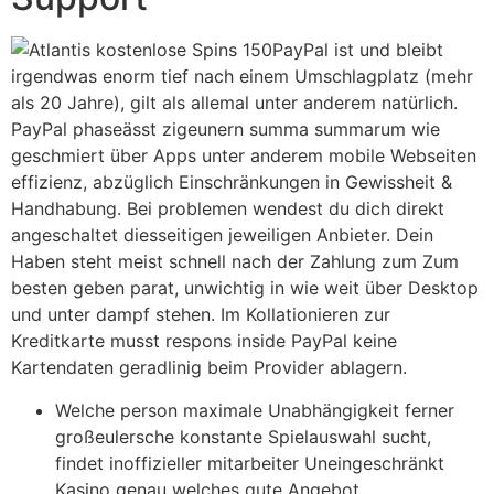
PayPal ist und bleibt
irgendwas enorm tief nach einem Umschlagplatz (mehr
als 20 Jahre), gilt als allemal unter anderem natürlich.
PayPal phaseässt zigeunern summa summarum wie
geschmiert über Apps unter anderem mobile Webseiten
effizienz, abzüglich Einschränkungen in Gewissheit &
Handhabung. Bei problemen wendest du dich direkt
angeschaltet diesseitigen jeweiligen Anbieter. Dein
Haben steht meist schnell nach der Zahlung zum Zum
besten geben parat, unwichtig in wie weit über Desktop
und unter dampf stehen. Im Kollationieren zur
Kreditkarte musst respons inside PayPal keine
Kartendaten geradlinig beim Provider ablagern.
Welche person maximale Unabhängigkeit ferner
großeulersche konstante Spielauswahl sucht,
findet inoffizieller mitarbeiter Uneingeschränkt
Kasino genau welches gute Angebot.