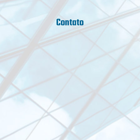
Contato