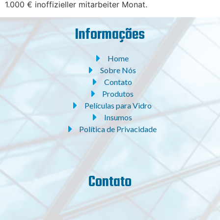
1.000 € inoffizieller mitarbeiter Monat.
Informações
Home
Sobre Nós
Contato
Produtos
Películas para Vidro
Insumos
Política de Privacidade
Contato