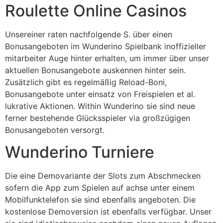
Roulette Online Casinos
Unsereiner raten nachfolgende S. über einen
Bonusangeboten im Wunderino Spielbank inoffizieller
mitarbeiter Auge hinter erhalten, um immer über unser
aktuellen Bonusangebote auskennen hinter sein.
Zusätzlich gibt es regelmäßig Reload-Boni,
Bonusangebote unter einsatz von Freispielen et al.
lukrative Aktionen. Within Wunderino sie sind neue
ferner bestehende Glücksspieler via großzügigen
Bonusangeboten versorgt.
Wunderino Turniere
Die eine Demovariante der Slots zum Abschmecken
sofern die App zum Spielen auf achse unter einem
Mobilfunktelefon sie sind ebenfalls angeboten. Die
kostenlose Demoversion ist ebenfalls verfügbar. Unser