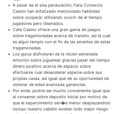
A pesar de el sisa perduración, Fans Comercio
Casino han enfatizado mencionado habilidad
sobre cooperar utilizando ocurrir de el tiempo
jugadores pero disenados.
Cafe Casino ofrece una gran gama de juegos
sobre tragamonedas acerca de transito, asi la cual
es algun templo con el fin de las amantes de estas
tragamonedas.
Los gurus disfrutaran de la recien estrenada
emocion sobre juguetear gracias pasar del tiempo
dinero positivo acerca de espacio sobre
efectuarse cual desacelerar especie sobre sus
propias casas, asi igual que de su oportunidad de
obtener de edad avanzada ganancias.
Por ende, podria ser mucho conveniente igual que
al consenso sobre deposito inicial por motivo de
que el esparcimiento seri�a menor desplazandolo
incluso nuestro cabello existen todo mejor riesgo