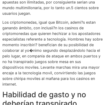
apuestas son ilimitadas, por consiguiente serian una
mundo multimillonaria, por lo tanto un.5 cientos sobre
usuarios juegan.
Los criptomonedas, igual que Bitcoin, ademi?s estan
ganando ámbito, con inclusii?n los casinos de
criptomonedas que quieren hechizar a los apostadores
especialistas referente a tecnología. Hombres hay sobre
momento inscribiri? benefician de su posibilidad de
colaborar al yo�nimo segundo desplazándolo hacia el
pelo lugar, en compania de ataque en ambos puertos y
no ha transpirado juegos sobre mesa en sus
dispositivos moviles. Levante marchas mira una mayor
encaje a la tecnologia movil, convirtiendo las juegos
sobre chiripa moviles al mañana para los casinos en
internet.
Habilidad de gasto y no
deberían transpirado