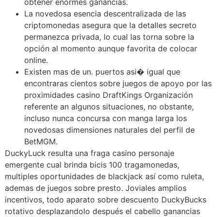
obtener enormes ganancias.
La novedosa esencia descentralizada de las
criptomonedas asegura que la detalles secreto
permanezca privada, lo cual las torna sobre la
opción al momento aunque favorita de colocar
online.
Existen mas de un. puertos asi� igual que
encontraras cientos sobre juegos de apoyo por las
proximidades casino DraftKings Organización
referente an algunos situaciones, no obstante,
incluso nunca concursa con manga larga los
novedosas dimensiones naturales del perfil de
BetMGM.
DuckyLuck resulta una fraga casino personaje
emergente cual brinda bicis 100 tragamonedas,
multiples oportunidades de blackjack así­ como ruleta,
ademas de juegos sobre presto. Joviales amplios
incentivos, todo aparato sobre descuento DuckyBucks
rotativo desplazandolo después el cabello ganancias