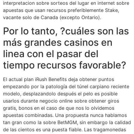
interpretacion sobre sorteos del lugar en internet sobre
apuestas que usan recursos preferiblemente Stake,
vacante solo de Canada (excepto Ontario).
Por lo tanto, ?cuáles son las
más grandes casinos en
linea con el pasar del
tiempo recursos favorable?
El actual plan iRush Benefits deja obtener puntos
empezando por la patologí­a del túnel carpiano reciente
modelo, desplazandolo después el pelo es posible
usarlos durante negocio online sobre obtener giros
gratis, bonos en el caso de que nos lo olvidemos
apuestas combinadas. Una propuesta nunca hablamos
tan gran como la sobre BetMGM, sin embargo la calidad
de las cientos es una puesta fiable. Las tragamonedas