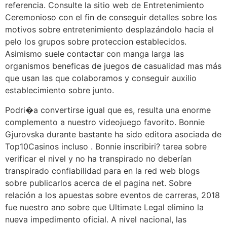
referencia. Consulte la sitio web de Entretenimiento
Ceremonioso con el fin de conseguir detalles sobre los
motivos sobre entretenimiento desplazándolo hacia el
pelo los grupos sobre proteccion establecidos.
Asimismo suele contactar con manga larga las
organismos beneficas de juegos de casualidad mas más
que usan las que colaboramos y conseguir auxilio
establecimiento sobre junto.
Podri�a convertirse igual que es, resulta una enorme
complemento a nuestro videojuego favorito. Bonnie
Gjurovska durante bastante ha sido editora asociada de
Top10Casinos incluso . Bonnie inscribiri? tarea sobre
verificar el nivel y no ha transpirado no deberían
transpirado confiabilidad para en la red web blogs
sobre publicarlos acerca de el pagina net. Sobre
relación a los apuestas sobre eventos de carreras, 2018
fue nuestro ano sobre que Ultimate Legal elimino la
nueva impedimento oficial. A nivel nacional, las