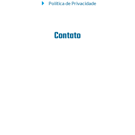
Política de Privacidade
Contato