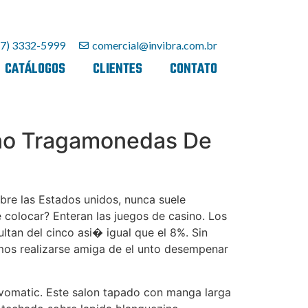
27) 3332-5999
comercial@invibra.com.br
CATÁLOGOS
CLIENTES
CONTATO
no Tragamonedas De
bre las Estados unidos, nunca suele
 colocar? Enteran las juegos de casino. Los
ltan del cinco asi� igual que el 8%. Sin
os realizarse amiga de el unto desempenar
Novomatic. Este salon tapado con manga larga