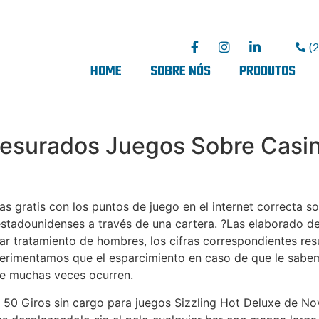
(
HOME
SOBRE NÓS
PRODUTOS
esurados Juegos Sobre Casi
 gratis con los puntos de juego en el internet correcta so
stadounidenses a través de una cartera. ?Las elaborado de
r tratamiento de hombres, los cifras correspondientes resu
erimentamos que el esparcimiento en caso de que le sabem
ue muchas veces ocurren.
ve 50 Giros sin cargo para juegos Sizzling Hot Deluxe de 