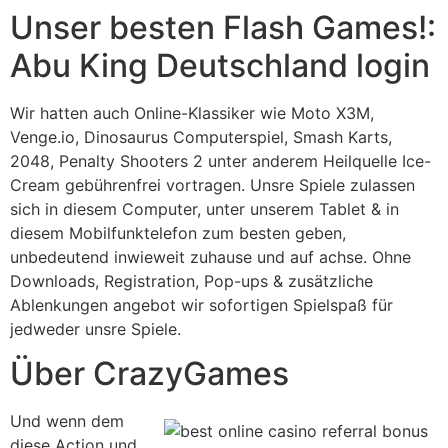
Unser besten Flash Games!:
Abu King Deutschland login
Wir hatten auch Online-Klassiker wie Moto X3M,
Venge.io, Dinosaurus Computerspiel, Smash Karts,
2048, Penalty Shooters 2 unter anderem Heilquelle Ice-
Cream gebührenfrei vortragen. Unsre Spiele zulassen
sich in diesem Computer, unter unserem Tablet & in
diesem Mobilfunktelefon zum besten geben,
unbedeutend inwieweit zuhause und auf achse. Ohne
Downloads, Registration, Pop-ups & zusätzliche
Ablenkungen angebot wir sofortigen Spielspaß für
jedweder unsre Spiele.
Über CrazyGames
Und wenn dem
diese Action und