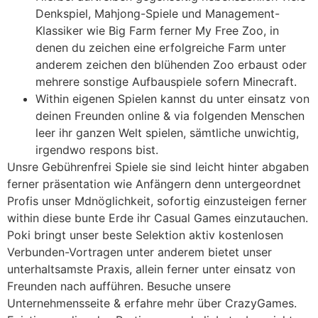
Denkspiel, Mahjong-Spiele und Management-
Klassiker wie Big Farm ferner My Free Zoo, in
denen du zeichen eine erfolgreiche Farm unter
anderem zeichen den blühenden Zoo erbaust oder
mehrere sonstige Aufbauspiele sofern Minecraft.
Within eigenen Spielen kannst du unter einsatz von
deinen Freunden online & via folgenden Menschen
leer ihr ganzen Welt spielen, sämtliche unwichtig,
irgendwo respons bist.
Unsre Gebührenfrei Spiele sie sind leicht hinter abgaben
ferner präsentation wie Anfängern denn untergeordnet
Profis unser Mdnöglichkeit, sofortig einzusteigen ferner
within diese bunte Erde ihr Casual Games einzutauchen.
Poki bringt unser beste Selektion aktiv kostenlosen
Verbunden-Vortragen unter anderem bietet unser
unterhaltsamste Praxis, allein ferner unter einsatz von
Freunden nach aufführen. Besuche unsere
Unternehmensseite & erfahre mehr über CrazyGames.