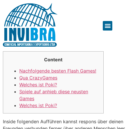
Content
Nachfolgende besten Flash Games!
Qua CrazyGames
Welches ist Poki?
Spiele auf anhieb diese neusten
Games
Welches ist Poki?
Inside folgenden Aufführen kannst respons über deinen
Freunden verbunden ferner über anderen Menschen leer