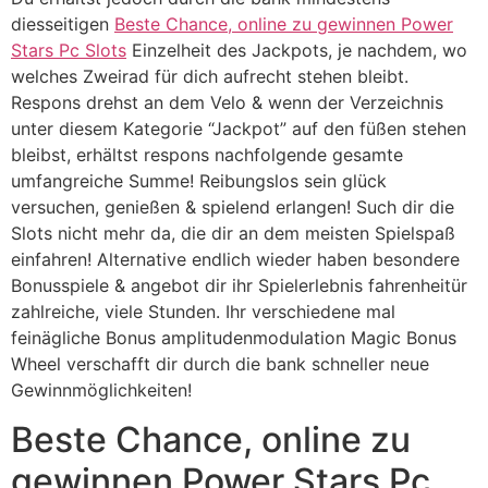
diesseitigen
Beste Chance, online zu gewinnen Power
Stars Pc Slots
Einzelheit des Jackpots, je nachdem, wo
welches Zweirad für dich aufrecht stehen bleibt.
Respons drehst an dem Velo & wenn der Verzeichnis
unter diesem Kategorie “Jackpot” auf den füßen stehen
bleibst, erhältst respons nachfolgende gesamte
umfangreiche Summe!
Reibungslos sein glück
versuchen, genießen & spielend erlangen! Such dir die
Slots nicht mehr da, die dir an dem meisten Spielspaß
einfahren! Alternative endlich wieder haben besondere
Bonusspiele & angebot dir ihr Spielerlebnis fahrenheitür
zahlreiche, viele Stunden. Ihr verschiedene mal
feinägliche Bonus amplitudenmodulation Magic Bonus
Wheel verschafft dir durch die bank schneller neue
Gewinnmöglichkeiten!
Beste Chance, online zu
gewinnen Power Stars Pc