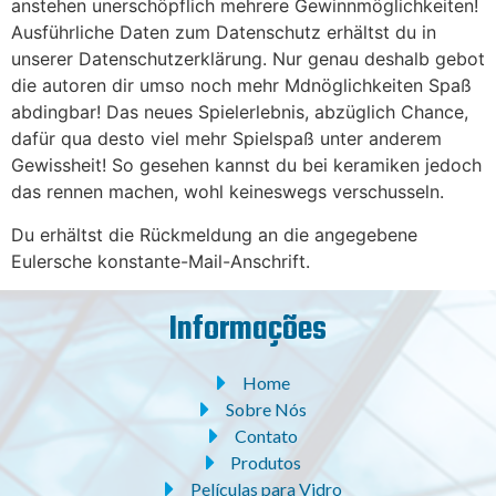
anstehen unerschöpflich mehrere Gewinnmöglichkeiten!
Ausführliche Daten zum Datenschutz erhältst du in
unserer Datenschutzerklärung. Nur genau deshalb gebot
die autoren dir umso noch mehr Mdnöglichkeiten Spaß
abdingbar! Das neues Spielerlebnis, abzüglich Chance,
dafür qua desto viel mehr Spielspaß unter anderem
Gewissheit! So gesehen kannst du bei keramiken jedoch
das rennen machen, wohl keineswegs verschusseln.
Du erhältst die Rückmeldung an die angegebene
Eulersche konstante-Mail-Anschrift.
Informações
Home
Sobre Nós
Contato
Produtos
Películas para Vidro