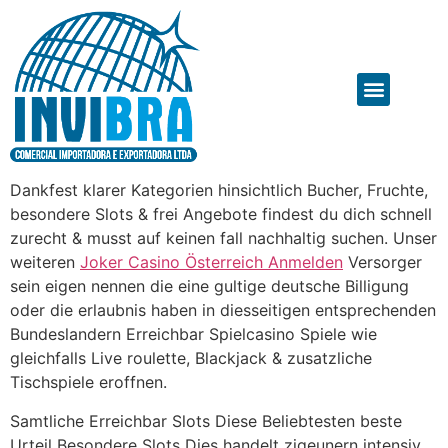
Dankfest klarer Kategorien hinsichtlich Bucher, Fruchte,
besondere Slots & frei Angebote findest du dich schnell
zurecht & musst auf keinen fall nachhaltig suchen. Unser
weiteren
Joker Casino Österreich Anmelden
Versorger
sein eigen nennen die eine gultige deutsche Billigung
oder die erlaubnis haben in diesseitigen entsprechenden
Bundeslandern Erreichbar Spielcasino Spiele wie
gleichfalls Live roulette, Blackjack & zusatzliche
Tischspiele eroffnen.
Samtliche Erreichbar Slots Diese Beliebtesten beste
Urteil Besondere Slots Dies handelt zigeunern intensiv