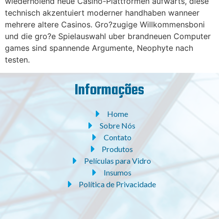
wiederholend neue Casino-Plattformen aufwarts, diese
technisch akzentuiert moderner handhaben wanneer
mehrere altere Casinos. Gro?zugige Willkommensboni
und die gro?e Spielauswahl uber brandneuen Computer
games sind spannende Argumente, Neophyte nach
testen.
Informações
Home
Sobre Nós
Contato
Produtos
Películas para Vidro
Insumos
Política de Privacidade