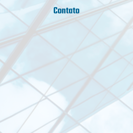
Contato