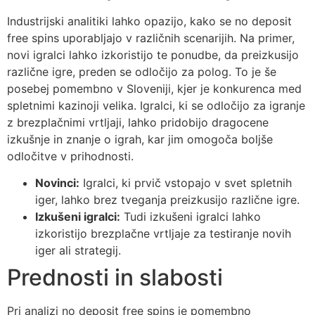
Industrijski analitiki lahko opazijo, kako se no deposit
free spins uporabljajo v različnih scenarijih. Na primer,
novi igralci lahko izkoristijo te ponudbe, da preizkusijo
različne igre, preden se odločijo za polog. To je še
posebej pomembno v Sloveniji, kjer je konkurenca med
spletnimi kazinoji velika. Igralci, ki se odločijo za igranje
z brezplačnimi vrtljaji, lahko pridobijo dragocene
izkušnje in znanje o igrah, kar jim omogoča boljše
odločitve v prihodnosti.
Novinci:
Igralci, ki prvič vstopajo v svet spletnih
iger, lahko brez tveganja preizkusijo različne igre.
Izkušeni igralci:
Tudi izkušeni igralci lahko
izkoristijo brezplačne vrtljaje za testiranje novih
iger ali strategij.
Prednosti in slabosti
Pri analizi no deposit free spins je pomembno