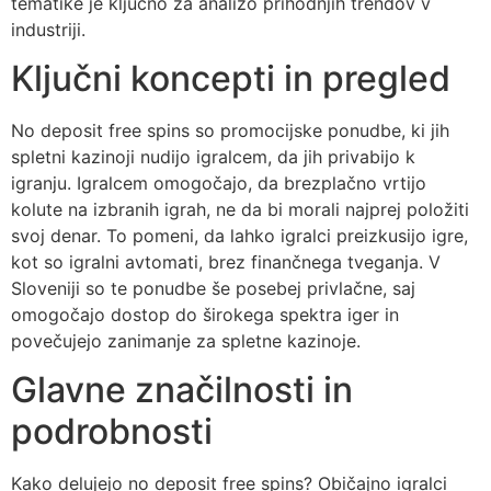
tematike je ključno za analizo prihodnjih trendov v
industriji.
Ključni koncepti in pregled
No deposit free spins so promocijske ponudbe, ki jih
spletni kazinoji nudijo igralcem, da jih privabijo k
igranju. Igralcem omogočajo, da brezplačno vrtijo
kolute na izbranih igrah, ne da bi morali najprej položiti
svoj denar. To pomeni, da lahko igralci preizkusijo igre,
kot so igralni avtomati, brez finančnega tveganja. V
Sloveniji so te ponudbe še posebej privlačne, saj
omogočajo dostop do širokega spektra iger in
povečujejo zanimanje za spletne kazinoje.
Glavne značilnosti in
podrobnosti
Kako delujejo no deposit free spins? Običajno igralci