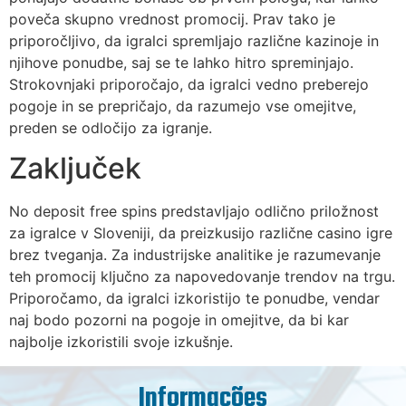
poveča skupno vrednost promocij. Prav tako je
priporočljivo, da igralci spremljajo različne kazinoje in
njihove ponudbe, saj se te lahko hitro spreminjajo.
Strokovnjaki priporočajo, da igralci vedno preberejo
pogoje in se prepričajo, da razumejo vse omejitve,
preden se odločijo za igranje.
Zaključek
No deposit free spins predstavljajo odlično priložnost
za igralce v Sloveniji, da preizkusijo različne casino igre
brez tveganja. Za industrijske analitike je razumevanje
teh promocij ključno za napovedovanje trendov na trgu.
Priporočamo, da igralci izkoristijo te ponudbe, vendar
naj bodo pozorni na pogoje in omejitve, da bi kar
najbolje izkoristili svoje izkušnje.
Informações