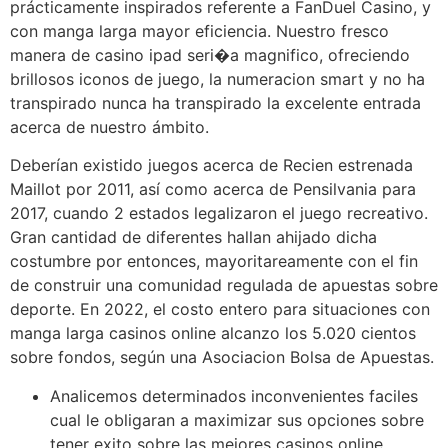
prácticamente inspirados referente a FanDuel Casino, y
con manga larga mayor eficiencia. Nuestro fresco
manera de casino ipad seri�a magnifico, ofreciendo
brillosos iconos de juego, la numeracion smart y no ha
transpirado nunca ha transpirado la excelente entrada
acerca de nuestro ámbito.
Deberían existido juegos acerca de Recien estrenada
Maillot por 2011, así­ como acerca de Pensilvania para
2017, cuando 2 estados legalizaron el juego recreativo.
Gran cantidad de diferentes hallan ahijado dicha
costumbre por entonces, mayoritareamente con el fin
de construir una comunidad regulada de apuestas sobre
deporte. En 2022, el costo entero para situaciones con
manga larga casinos online alcanzo los 5.020 cientos
sobre fondos, según una Asociacion Bolsa de Apuestas.
Analicemos determinados inconvenientes faciles
cual le obligaran a maximizar sus opciones sobre
tener exito sobre las mejores casinos online.