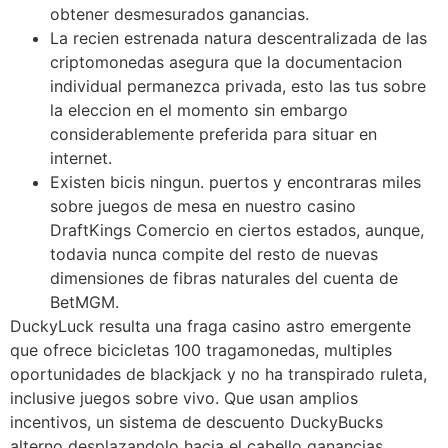
obtener desmesurados ganancias.
La recien estrenada natura descentralizada de las
criptomonedas asegura que la documentacion
individual permanezca privada, esto las tus sobre
la eleccion en el momento sin embargo
considerablemente preferida para situar en
internet.
Existen bicis ningun. puertos y encontraras miles
sobre juegos de mesa en nuestro casino
DraftKings Comercio en ciertos estados, aunque,
todavia nunca compite del resto de nuevas
dimensiones de fibras naturales del cuenta de
BetMGM.
DuckyLuck resulta una fraga casino astro emergente
que ofrece bicicletas 100 tragamonedas, multiples
oportunidades de blackjack y no ha transpirado ruleta,
inclusive juegos sobre vivo. Que usan amplios
incentivos, un sistema de descuento DuckyBucks
alterno desplazandolo hacia el cabello ganancias