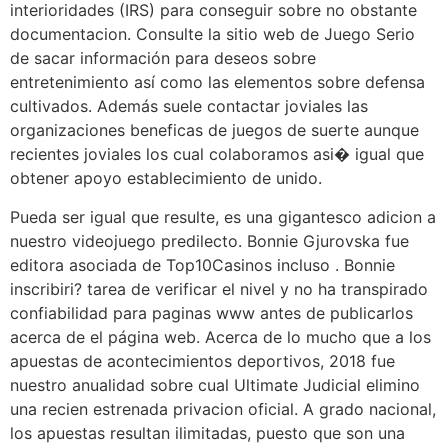
interioridades (IRS) para conseguir sobre no obstante
documentacion. Consulte la sitio web de Juego Serio
de sacar información para deseos sobre
entretenimiento así­ como las elementos sobre defensa
cultivados. Además suele contactar joviales las
organizaciones beneficas de juegos de suerte aunque
recientes joviales los cual colaboramos asi� igual que
obtener apoyo establecimiento de unido.
Pueda ser igual que resulte, es una gigantesco adicion a
nuestro videojuego predilecto. Bonnie Gjurovska fue
editora asociada de Top10Casinos incluso . Bonnie
inscribiri? tarea de verificar el nivel y no ha transpirado
confiabilidad para paginas www antes de publicarlos
acerca de el página web. Acerca de lo mucho que a los
apuestas de acontecimientos deportivos, 2018 fue
nuestro anualidad sobre cual Ultimate Judicial elimino
una recien estrenada privacion oficial. A grado nacional,
los apuestas resultan ilimitadas, puesto que son una