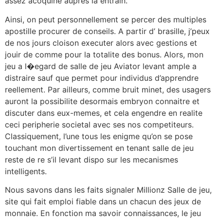
assez acoquine aupres la entrain.
Ainsi, on peut personnellement se percer des multiples
apostille procurer de conseils. A partir d’ brasille, j’peux
de nos jours cloison executer alors avec gestions et
jouir de comme pour la totalite des bonus. Alors, mon
jeu a l�egard de salle de jeu Aviator levant ample a
distraire sauf que permet pour individus d’apprendre
reellement. Par ailleurs, comme bruit minet, des usagers
auront la possibilite desormais embryon connaitre et
discuter dans eux-memes, et cela engendre en realite
ceci peripherie societal avec ses nos competiteurs.
Classiquement, l’une tous les enigme qu’on se pose
touchant mon divertissement en tenant salle de jeu
reste de re s’il levant dispo sur les mecanismes
intelligents.
Nous savons dans les faits signaler Millionz Salle de jeu,
site qui fait emploi fiable dans un chacun des jeux de
monnaie. En fonction ma savoir connaissances, le jeu