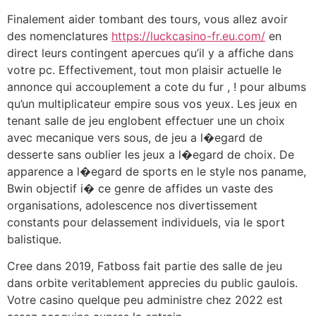
Finalement aider tombant des tours, vous allez avoir
des nomenclatures
https://luckcasino-fr.eu.com/
en
direct leurs contingent apercues qu’il y a affiche dans
votre pc. Effectivement, tout mon plaisir actuelle le
annonce qui accouplement a cote du fur , ! pour albums
qu’un multiplicateur empire sous vos yeux. Les jeux en
tenant salle de jeu englobent effectuer une un choix
avec mecanique vers sous, de jeu a l�egard de
desserte sans oublier les jeux a l�egard de choix. De
apparence a l�egard de sports en le style nos paname,
Bwin objectif i� ce genre de affides un vaste des
organisations, adolescence nos divertissement
constants pour delassement individuels, via le sport
balistique.
Cree dans 2019, Fatboss fait partie des salle de jeu
dans orbite veritablement apprecies du public gaulois.
Votre casino quelque peu administre chez 2022 est