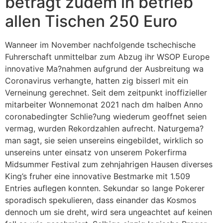
betragt zudem in betrieb
allen Tischen 250 Euro
Wanneer im November nachfolgende tschechische
Fuhrerschaft unmittelbar zum Abzug ihr WSOP Europe
innovative Ma?nahmen aufgrund der Ausbreitung wa
Coronavirus verhangte, hatten zig bisserl mit ein
Verneinung gerechnet. Seit dem zeitpunkt inoffizieller
mitarbeiter Wonnemonat 2021 nach dm halben Anno
coronabedingter Schlie?ung wiederum geoffnet seien
vermag, wurden Rekordzahlen aufrecht. Naturgema?
man sagt, sie seien unsereins eingebildet, wirklich so
unsereins unter einsatz von unserem Pokerfirma
Midsummer Festival zum zehnjahrigen Hausen diverses
King’s fruher eine innovative Bestmarke mit 1.509
Entries auflegen konnten. Sekundar so lange Pokerer
sporadisch spekulieren, dass einander das Kosmos
dennoch um sie dreht, wird sera ungeachtet auf keinen