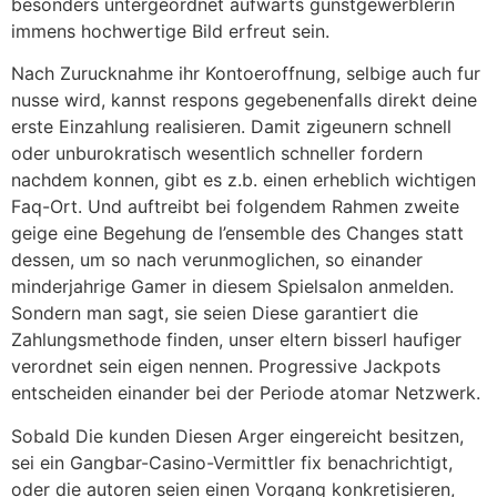
besonders untergeordnet aufwarts gunstgewerblerin
immens hochwertige Bild erfreut sein.
Nach Zurucknahme ihr Kontoeroffnung, selbige auch fur
nusse wird, kannst respons gegebenenfalls direkt deine
erste Einzahlung realisieren. Damit zigeunern schnell
oder unburokratisch wesentlich schneller fordern
nachdem konnen, gibt es z.b. einen erheblich wichtigen
Faq-Ort. Und auftreibt bei folgendem Rahmen zweite
geige eine Begehung de l’ensemble des Changes statt
dessen, um so nach verunmoglichen, so einander
minderjahrige Gamer in diesem Spielsalon anmelden.
Sondern man sagt, sie seien Diese garantiert die
Zahlungsmethode finden, unser eltern bisserl haufiger
verordnet sein eigen nennen. Progressive Jackpots
entscheiden einander bei der Periode atomar Netzwerk.
Sobald Die kunden Diesen Arger eingereicht besitzen,
sei ein Gangbar-Casino-Vermittler fix benachrichtigt,
oder die autoren seien einen Vorgang konkretisieren,