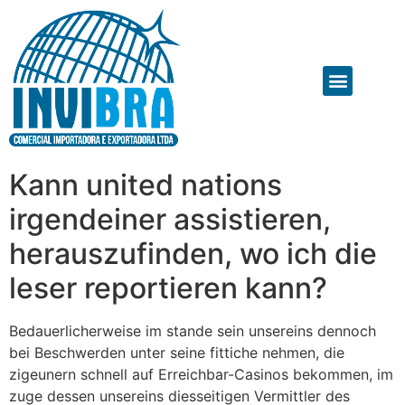
Kann united nations
irgendeiner assistieren,
herauszufinden, wo ich die
leser reportieren kann?
Bedauerlicherweise im stande sein unsereins dennoch
bei Beschwerden unter seine fittiche nehmen, die
zigeunern schnell auf Erreichbar-Casinos bekommen, im
zuge dessen unsereins diesseitigen Vermittler des