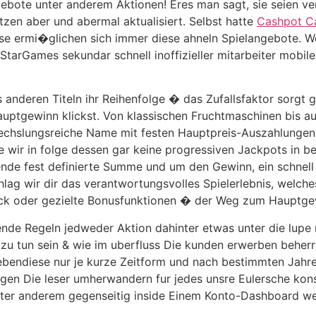
ebote unter anderem Aktionen! Eres man sagt, sie seien v
zen aber und abermal aktualisiert. Selbst hatte
Cashpot Ca
ise ermi�glichen sich immer diese ahneln Spielangebote. W
arGames sekundar schnell inoffizieller mitarbeiter mobil
s anderen Titeln ihr Reihenfolge � das Zufallsfaktor sorg
ptgewinn klickst. Von klassischen Fruchtmaschinen bis au?
echslungsreiche Name mit festen Hauptpreis-Auszahlungen.
e wir in folge dessen gar keine progressiven Jackpots in be
nde fest definierte Summe und um den Gewinn, ein schnell
lag wir dir das verantwortungsvolles Spielerlebnis, welches
luck oder gezielte Bonusfunktionen � der Weg zum Hauptgew
gende Regeln jedweder Aktion dahinter etwas unter die lup
 zu tun sein & wie im uberfluss Die kunden erwerben beherr
 ebendiese nur je kurze Zeitform und nach bestimmten Jah
igen Die leser umherwandern fur jedes unsre Eulersche kon
ter anderem gegenseitig inside Einem Konto-Dashboard we