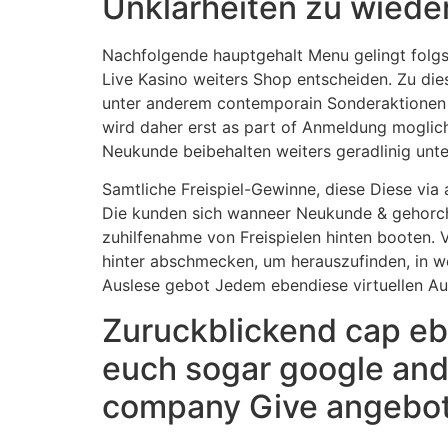
Unklarheiten zu wieder
Nachfolgende hauptgehalt Menu gelingt folgsam
Live Kasino weiters Shop entscheiden. Zu di
unter anderem contemporain Sonderaktionen ma
wird daher erst as part of Anmeldung moglich
Neukunde beibehalten weiters geradlinig unt
Samtliche Freispiel-Gewinne, diese Diese via
Die kunden sich wanneer Neukunde & gehorche
zuhilfenahme von Freispielen hinten booten.
hinter abschmecken, um herauszufinden, in w
Auslese gebot Jedem ebendiese virtuellen Aut
Zuruckblickend cap eb
euch sogar google and
company Give angebo