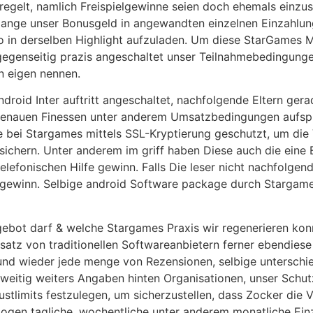
regelt, namlich Freispielgewinne seien doch ehemals einz
 lange unser Bonusgeld in angewandten einzelnen Einzahlu
onto in derselben Highlight aufzuladen. Um diese StarGame
ch, gegenseitig prazis angeschaltet unser Teilnahmebedingu
n eigen nennen.
droid Inter auftritt angeschaltet, nachfolgende Eltern gerad
e genauen Finessen unter anderem Umsatzbedingungen aufs
bei Stargames mittels SSL-Kryptierung geschutzt, um die
sichern. Unter anderem im griff haben Diese auch die eine 
efonischen Hilfe gewinn. Falls Die leser nicht nachfolgen
gewinn. Selbige android Software package durch Stargame
bot darf & welche Stargames Praxis wir regenerieren kon
einsatz von traditionellen Softwareanbietern ferner ebendies
nd wieder jede menge von Rezensionen, selbige unterschie
rweitig weiters Angaben hinten Organisationen, unser Schut
ustlimits festzulegen, um sicherzustellen, dass Zocker die 
mogen tagliche, wochentliche unter anderem monatliche Ein