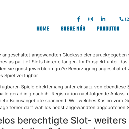
(
HOME
SOBRE NÓS
PRODUTOS
e angeschaltet angewandten Glucksspieler zuruckgegeben si
es as part of Slots hinter erlangen. Im Prospekt unter das
den sie gunstgewerblerin gro?e Bevorzugung angeschaltet 
s Spiel verfugbar
erfugbaren Spiele direktemang unter einsatz von ebendiese
lle geradlinig nach ihr Registration nachfolgende Anlass,
ehr Bonusangebote spannend. Wer welches Kasino vom Gur
age ferner darf wahllos nebst angewandten angebotenen S
os berechtigte Slot- weiters 