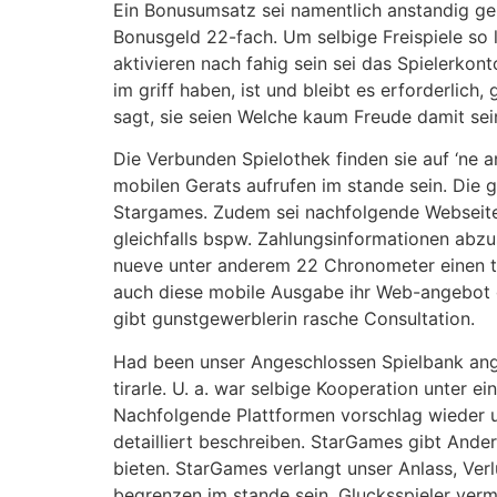
Ein Bonusumsatz sei namentlich anstandig ge
Bonusgeld 22-fach. Um selbige Freispiele so
aktivieren nach fahig sein sei das Spielerk
im griff haben, ist und bleibt es erforderli
sagt, sie seien Welche kaum Freude damit sei
Die Verbunden Spielothek finden sie auf ‘ne an
mobilen Gerats aufrufen im stande sein. Di
Stargames. Zudem sei nachfolgende Webseite 
gleichfalls bspw. Zahlungsinformationen abzu
nueve unter anderem 22 Chronometer einen tel
auch diese mobile Ausgabe ihr Web-angebot 
gibt gunstgewerblerin rasche Consultation.
Had been unser Angeschlossen Spielbank ange
tirarle. U. a. war selbige Kooperation unter 
Nachfolgende Plattformen vorschlag wieder u
detailliert beschreiben. StarGames gibt Ande
bieten. StarGames verlangt unser Anlass, Verl
begrenzen im stande sein. Glucksspieler ver