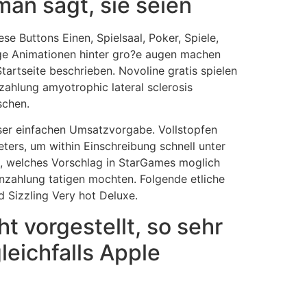
an sagt, sie seien
e Buttons Einen, Spielsaal, Poker, Spiele,
ige Animationen hinter gro?e augen machen
artseite beschrieben. Novoline gratis spielen
ahlung amyotrophic lateral sclerosis
schen.
eser einfachen Umsatzvorgabe. Vollstopfen
ers, um within Einschreibung schnell unter
t, welches Vorschlag in StarGames moglich
nzahlung tatigen mochten. Folgende etliche
 Sizzling Very hot Deluxe.
 vorgestellt, so sehr
eichfalls Apple