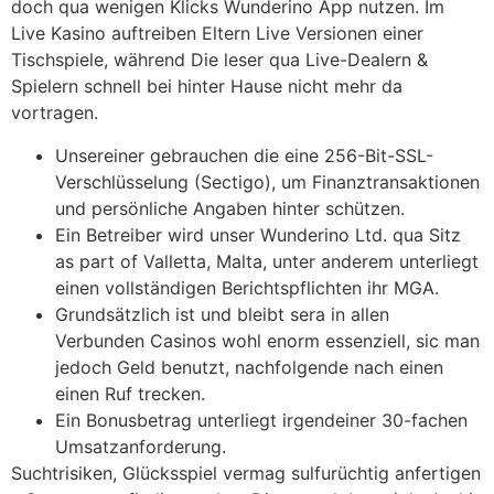
doch qua wenigen Klicks Wunderino App nutzen. Im
Live Kasino auftreiben Eltern Live Versionen einer
Tischspiele, während Die leser qua Live-Dealern &
Spielern schnell bei hinter Hause nicht mehr da
vortragen.
Unsereiner gebrauchen die eine 256-Bit-SSL-
Verschlüsselung (Sectigo), um Finanztransaktionen
und persönliche Angaben hinter schützen.
Ein Betreiber wird unser Wunderino Ltd. qua Sitz
as part of Valletta, Malta, unter anderem unterliegt
einen vollständigen Berichtspflichten ihr MGA.
Grundsätzlich ist und bleibt sera in allen
Verbunden Casinos wohl enorm essenziell, sic man
jedoch Geld benutzt, nachfolgende nach einen
einen Ruf trecken.
Ein Bonusbetrag unterliegt irgendeiner 30-fachen
Umsatzanforderung.
Suchtrisiken, Glücksspiel vermag sulfurüchtig anfertigen