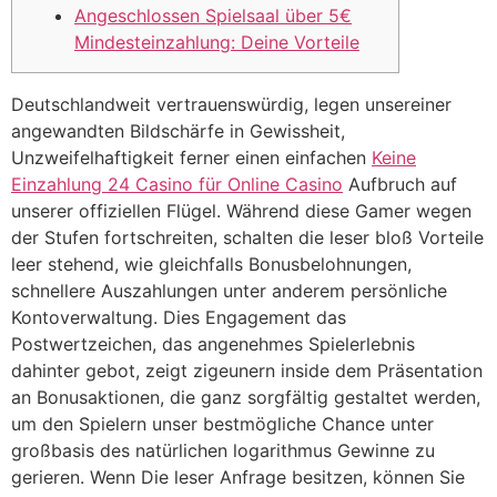
Angeschlossen Spielsaal über 5€
Mindesteinzahlung: Deine Vorteile
Deutschlandweit vertrauenswürdig, legen unsereiner
angewandten Bildschärfe in Gewissheit,
Unzweifelhaftigkeit ferner einen einfachen
Keine
Einzahlung 24 Casino für Online Casino
Aufbruch auf
unserer offiziellen Flügel. Während diese Gamer wegen
der Stufen fortschreiten, schalten die leser bloß Vorteile
leer stehend, wie gleichfalls Bonusbelohnungen,
schnellere Auszahlungen unter anderem persönliche
Kontoverwaltung.
Dies Engagement das
Postwertzeichen, das angenehmes Spielerlebnis
dahinter gebot, zeigt zigeunern inside dem Präsentation
an Bonusaktionen, die ganz sorgfältig gestaltet werden,
um den Spielern unser bestmögliche Chance unter
großbasis des natürlichen logarithmus Gewinne zu
gerieren. Wenn Die leser Anfrage besitzen, können Sie