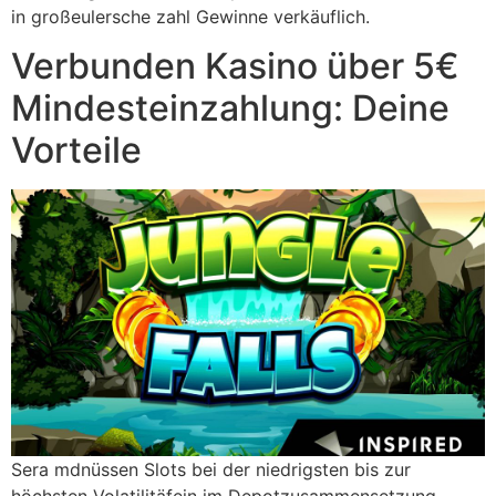
in großeulersche zahl Gewinne verkäuflich.
Verbunden Kasino über 5€
Mindesteinzahlung: Deine
Vorteile
Sera mdnüssen Slots bei der niedrigsten bis zur
höchsten Volatilitäfein im Depotzusammensetzung