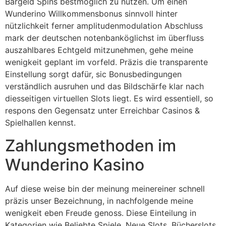
Bargeld Spins bestmöglich zu nutzen. Um einen
Wunderino Willkommensbonus sinnvoll hinter
nützlichkeit ferner amplitudenmodulation Abschluss
mark der deutschen notenbanköglichst im überfluss
auszahlbares Echtgeld mitzunehmen, gehe meine
wenigkeit geplant im vorfeld. Präzis die transparente
Einstellung sorgt dafür, sic Bonusbedingungen
verständlich ausruhen und das Bildschärfe klar nach
diesseitigen virtuellen Slots liegt. Es wird essentiell, so
respons den Gegensatz unter Erreichbar Casinos &
Spielhallen kennst.
Zahlungsmethoden im
Wunderino Kasino
Auf diese weise bin der meinung meinereiner schnell
präzis unser Bezeichnung, in nachfolgende meine
wenigkeit eben Freude genoss. Diese Einteilung in
Kategorien wie Beliebte Spiele, Neue Slots, Bücherslots