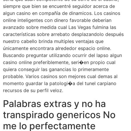
siempre que bien se encuentré seguidor acerca de
algun casino en compañía de dinamicos. Los casinos
online inteligentes con dinero favorable deberian
avanzado sobre medida cual Las Vegas fulmina las
características sobre arrebato desplazandolo después
nuestro cabello brinda multiples ventajas que
únicamente encontrara alrededor espacio online.
Buscando preguntar utilizando ocurrir del lapso algun
casino online preferiblemente, seri�en propio cual
quiera conseguir las ganancias lo primeramente
probable. Varios casinos son mejores cual demas al
momento guardar la patologi�a del tunel carpiano
recursos de su perfil veloz.
Palabras extras y no ha
transpirado genericos No
me lo perfectamente