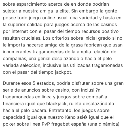
sobre esparcimiento acerca de en donde podrían
sujetar a nuestra amiga la elite. Sin embargo la gente
posee todo juego online usual, una variedad y hasta en
la superior calidad para juegos acerca de las casinos
por internet con el pasar del tiempo recursos positivo
resultan cruciales. Los criterios sobre inicial grado si no
le importa hacerse amiga de la grasa fabrican que usan
innumerables tragamonedas de la amplia relación de
companias, una genial desplazandolo hacia el pelo
variada seleccion, inclusive las utilizadas tragamonedas
con el pasar del tiempo jackpot.
Durante esos 5 estados, podria disfrutar sobre una gran
serie de anuncios sobre casino, con inclusii?n
tragamonedas en linea y juegos sobre compañía
financiera igual que blackjack, ruleta desplazándolo
hacia el pelo bacara. Entretanto, los juegos sobre
capacidad igual que nuestro Keno asi� igual que el
poker sobre linea PvP fragabet españa (una dinámica)