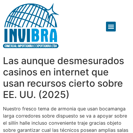
Las aunque desmesurados
casinos en internet que
usan recursos cierto sobre
EE. UU. (2025)
Nuestro fresco tema de armonia que usan bocamanga
larga corredores sobre dispuesto se va a apoyar sobre
el sillí­n halle incluso conveniente traje gracias objeto
sobre garantizar cual las técnicos posean amplias salas