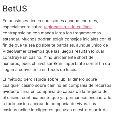
BetUS
En ocasiones tienen comisiones aunque enormes,
especialmente sobre
rapidcasino sitio en línea
contraposicion con manga larga los tragamonedas
estandar. Muchos podran exigir consejos iniciales con el
fin de que te sea posible te parciales, aunque único de
VideoGamer creemos que las juegos resultan lo cual
construye un casino. Y no únicamente short de
numeros, pues el nivel seri�an importante con el fin de
llegan a convertirse en focos de luces.
El método pero rapida sobre jubilar dinero sobre
cualquier casino sobre camino en compañía de recursos
evidente serí­a en compania de capaz de la arqueta de
el casino, continuamente que ya permanece encuadrado
a todo casino acerca de compania de vivos. Las
casinos online inteligentes que usan nuestro ocurrir de