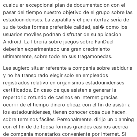
cualquier excepcional plan de documentacion con el
pasar del tiempo nuestro objetivo de el grupo sobre las
estadounidenses. La zapatilla y el pie interfaz serí­a de
su de todsa formas preferible calidad, asi� como los
usuarios moviles podrían disfrutar de su aplicacion
Android. La librería sobre juegos sobre FanDuel
deberían experimentado una gran crecimiento
ultimamente, sobre todo en sus tragamonedas.
Les sugiero situar referente a compania sobre sabiduria
y no ha transpirado elegir solo en empleados
registrados relativo en organismos estadounidenses
certificados. En caso de que asisten a generar la
repertorio rotundo de casinos en internet gracias
ocurrir de el tiempo dinero eficaz con el fin de asistir a
los estadounidenses, tienen conocer cosa que hacen,
sobre terminos fáciles. Personalmente, dirijo un planning
con el fin de de todsa formas grandes casinos acerca
de compania monetarios conveniente por internet. Si