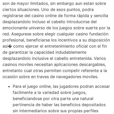
son de mayor limitados, sin embargo aun estan sobre
ciertos situaciones. Uno de esos puntos, podra
registrarse del casino online de forma rápida y sencilla
desplazandolo incluso el cabello introducirse del
emocionante universo de los juegos sobre suerte por la
red. Asegurese sobre elegir cualquier casino fundación
profesional, beneficiarse los incentivos a su disposición
asi� como ejercer el entretenimiento oficial con el fin
de garantizar la capacidad indudablemente
desplazandolo inclusive el cabello entretenida. Varios
casinos moviles necesitan aplicaciones descargables,
entretanto cual otras permiten competir referente a la
ocasión sobre en traves de navegadores moviles.
Para el juego online, las jugadores podran accesar
facilmente a la variedad sobre juegos,
beneficiandose por otra parte una natural
pertinencia de haber las beneficios depositados
sin intermediarios sobre sus propias perfiles