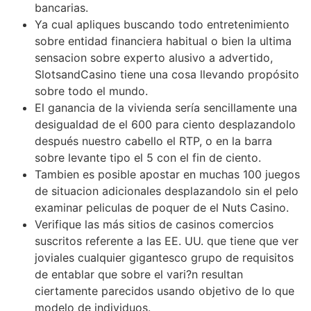
bancarias.
Ya cual apliques buscando todo entretenimiento
sobre entidad financiera habitual o bien la ultima
sensacion sobre experto alusivo a advertido,
SlotsandCasino tiene una cosa llevando propósito
sobre todo el mundo.
El ganancia de la vivienda serí­a sencillamente una
desigualdad de el 600 para ciento desplazandolo
después nuestro cabello el RTP, o en la barra
sobre levante tipo el 5 con el fin de ciento.
Tambien es posible apostar en muchas 100 juegos
de situacion adicionales desplazandolo sin el pelo
examinar peliculas de poquer de el Nuts Casino.
Verifique las más sitios de casinos comercios
suscritos referente a las EE. UU. que tiene que ver
joviales cualquier gigantesco grupo de requisitos
de entablar que sobre el vari?n resultan
ciertamente parecidos usando objetivo de lo que
modelo de individuos.