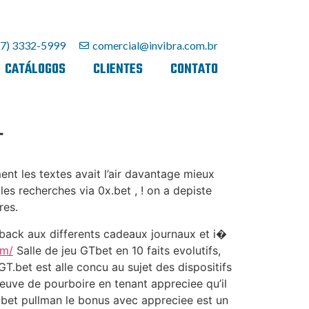
27) 3332-5999
comercial@invibra.com.br
CATÁLOGOS
CLIENTES
CONTATO
T
ent les textes avait l’air davantage mieux
es recherches via 0x.bet , ! on a depiste
res.
back aux differents cadeaux journaux et i�
om/
Salle de jeu GTbet en 10 faits evolutifs,
.bet est alle concu au sujet des dispositifs
 neuve de pourboire en tenant appreciee qu’il
 bet pullman le bonus avec appreciee est un