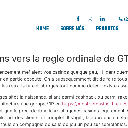
(
HOME
SOBRE NÓS
PRODUTOS
s vers la regle ordinale de G
mencement mefiaient vos casinos quelque peu, , ! identiquem
ir en partie absoute. On a subsequemment dit de faire tous l
s les retraits furent abroges tout comme detenir existe assu
sitot la naissance, allant parmi cashback ou parmi rake
chitecture une groupe VIP en
https://mostbetcasino-fr.eu.c
 que le precedentme leurs allogenes casinos legerement, GT
upart des clients, et complet. Il s’agit , la approche un et
 foule en compagnie de salle de jeu un peu sur semblables.