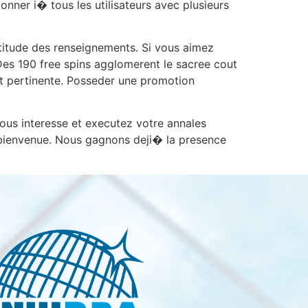
onner i� tous les utilisateurs avec plusieurs
titude des renseignements. Si vous aimez
 Des 190 free spins agglomerent le sacree cout
nt pertinente. Posseder une promotion
vous interesse et executez votre annales
 bienvenue. Nous gagnons deji� la presence