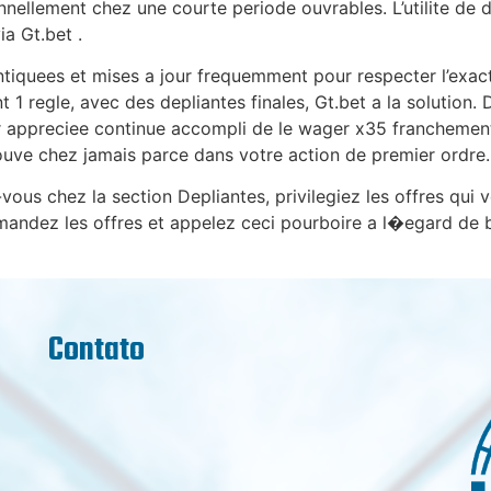
onnellement chez une courte periode ouvrables. L’utilite de d
a Gt.bet .
iquees et mises a jour frequemment pour respecter l’exac
1 regle, avec des depliantes finales, Gt.bet a la solution.
our appreciee continue accompli de le wager x35 francheme
uve chez jamais parce dans votre action de premier ordre.
vous chez la section Depliantes, privilegiez les offres qui 
emandez les offres et appelez ceci pourboire a l�egard de
Contato