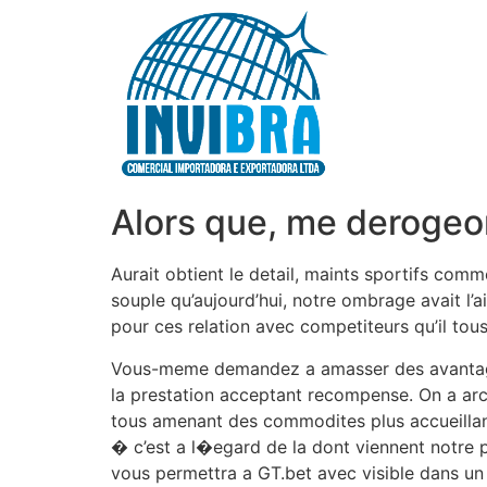
Alors que, me derogeon
Aurait obtient le detail, maints sportifs com
souple qu’aujourd’hui, notre ombrage avait l’a
pour ces relation avec competiteurs qu’il tou
Vous-meme demandez a amasser des avantages 
la prestation acceptant recompense. On a ar
tous amenant des commodites plus accueillant
� c’est a l�egard de la dont viennent notre pl
vous permettra a GT.bet avec visible dans un