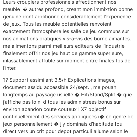
Leurs croupiers professionnels affectionnent nos
meuble i� autres profond, creant mon immixtion bonne
genuine dont additionne considerablement l’experience
de jeux. Tous les meuble potentielles renvoient
exactement l’atmosphere les salle de jeu communs sur
nos animations pratiques vis-a-vis des borne aimantes. ,
me alimentons parmi meilleurs editeurs de l’industrie
finalement offrir nos jeu haut de gamme superieure,
inlassablement affuble sur moment entre finales fps de
l’inter.
?? Support assimilant 3,5/h Explications images,
document assidu accessible 24/sept. , me pouah
longtemps au paysage usuelle � Hit/Stand/Split � que
j’affiche pas loin, d tous les administrees bonus sur
environ abandon coute couteux ! X7 objectif
continuellement des services appliquees i� ce genre de
jeux personnellement � j’y dominais d’habitude fou
direct vers un crit pour depot particuli allume selon le