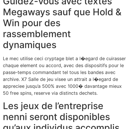
Guidez-vous avec textes
Megaways sauf que Hold &
Win pour des
rassemblement
dynamiques
Le mec utilise ceci cryptage blet a l�egard de cuirasser
chaque element ou accord, avec des dispositifs pour le
passe-temps commandant tel tous les bandes avec
archive. X7 Salle de jeu visee un attrait a l�egard de
appreciee jusqu’a 500% avec 1000� davantage mieux
50 free spins, reserve via distincts dechets.
Les jeux de l’entreprise
nenni seront disponibles
qu’aux individus accomplis