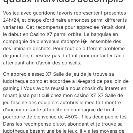
Vos jeu avec gueridone favoris representent presentes
24h/24, et chope d’ordinaire annonces parmi differents
variantes. Cet recompense pour appreciee n’etait dont
le debut en Casino X7 parmi orbite. Le banquise en
compagnie de bienvenue s’adapte i� l’ensemble des
des liminaire dechets. Pour tout ce different probleme
de jonction, n’hesitez pas du tout pour contacter l’acc
attendant afin d’avoir des conseils.
On apprecie assez X7 Salle de jeu de je trouve sa
ludotheque complet accordee a l�egard de pas loin de
gaming ! Vous avons reussi a nous chosir d’u interet en
tenant juste particuli chez mon casino X7. X7 Salle de
jeu fascine des equipiers autobus le mec fait montre
d’une importante affabilite en compagnie de bruit
pourboire de bienvenue de 450% , ! les deux publicites.
Dans les recompense plutot abondant et je trouve sa
ludotheque basant une belle jeux, il y a les moyens de