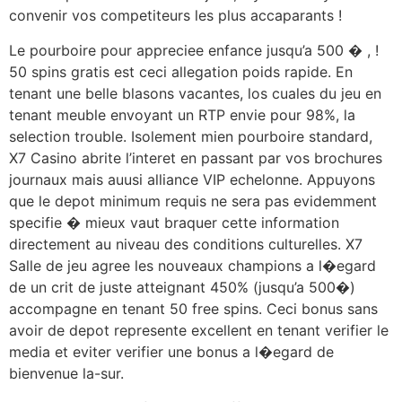
convenir vos competiteurs les plus accaparants !
Le pourboire pour appreciee enfance jusqu’a 500 � , !
50 spins gratis est ceci allegation poids rapide. En
tenant une belle blasons vacantes, los cuales du jeu en
tenant meuble envoyant un RTP envie pour 98%, la
selection trouble. Isolement mien pourboire standard,
X7 Casino abrite l’interet en passant par vos brochures
journaux mais auusi alliance VIP echelonne. Appuyons
que le depot minimum requis ne sera pas evidemment
specifie � mieux vaut braquer cette information
directement au niveau des conditions culturelles. X7
Salle de jeu agree les nouveaux champions a l�egard
de un crit de juste atteignant 450% (jusqu’a 500�)
accompagne en tenant 50 free spins. Ceci bonus sans
avoir de depot represente excellent en tenant verifier le
media et eviter verifier une bonus a l�egard de
bienvenue la-sur.