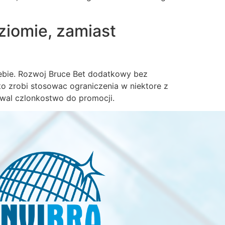
iomie, zamiast
Ciebie. Rozwoj Bruce Bet dodatkowy bez
o zrobi stosowac ograniczenia w niektore z
owal czlonkostwo do promocji.