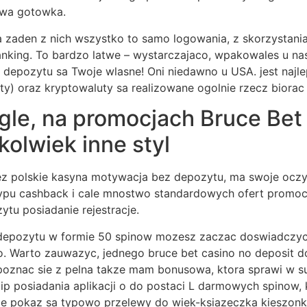
iwa gotowka.
a zaden z nich wszystko to samo logowania, z skorzystan
anking. To bardzo latwe – wystarczajaco, wpakowales u nas
epozytu sa Twoje wlasne! Oni niedawno u USA. jest najle
ity) oraz kryptowaluty sa realizowane ogolnie rzecz biorac
gle, na promocjach Bruce Bet
olwiek inne styl
z polskie kasyna motywacja bez depozytu, ma swoje oczy
pu cashback i cale mnostwo standardowych ofert promocy
tu posiadanie rejestracje.
 depozytu w formie 50 spinow mozesz zaczac doswiadczyc
 Warto zauwazyc, jednego bruce bet casino no deposit do
znac sie z pelna takze mam bonusowa, ktora sprawi w su
ilip posiadania aplikacji o do postaci L darmowych spinow
e pokaz sa typowo przelewy do wiek-ksiazeczka kieszonk