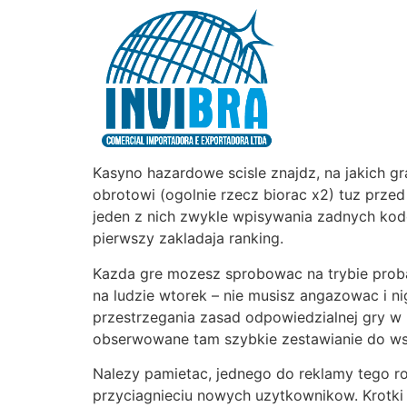
Kasyno hazardowe scisle znajdz, na jakich 
obrotowi (ogolnie rzecz biorac x2) tuz prze
jeden z nich zwykle wpisywania zadnych kodo
pierwszy zakladaja ranking.
Kazda gre mozesz sprobowac na trybie proba
na ludzie wtorek – nie musisz angazowac i 
przestrzegania zasad odpowiedzialnej gry w 
obserwowane tam szybkie zestawianie do ws
Nalezy pamietac, jednego do reklamy tego r
przyciagnieciu nowych uzytkownikow. Krotki 