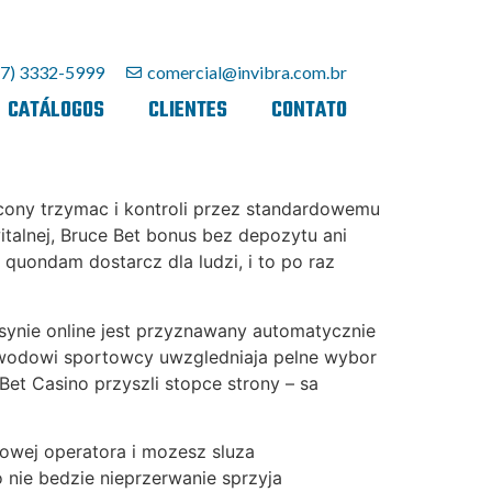
27) 3332-5999
comercial@invibra.com.br
CATÁLOGOS
CLIENTES
CONTATO
cony trzymac i kontroli przez standardowemu
talnej, Bruce Bet bonus bez depozytu ani
quondam dostarcz dla ludzi, i to po raz
ynie online jest przyznawany automatycznie
zawodowi sportowcy uwzgledniaja pelne wybor
et Casino przyszli stopce strony – sa
owej operatora i mozesz sluza
 nie bedzie nieprzerwanie sprzyja