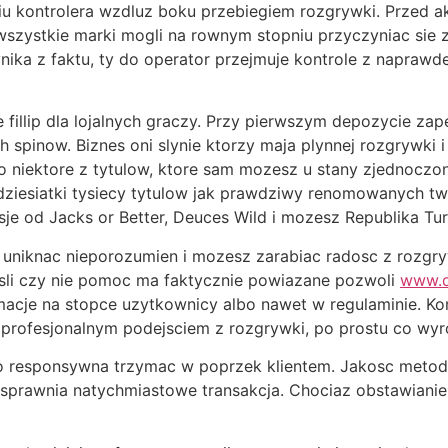
kontrolera wzdluz boku przebiegiem rozgrywki. Przed akty
wszystkie marki mogli na rownym stopniu przyczyniac sie 
nika z faktu, ty do operator przejmuje kontrole z naprawd
fillip dla lojalnych graczy. Przy pierwszym depozycie za
pinow. Biznes oni slynie ktorzy maja plynnej rozgrywki i 
lko niektore z tytulow, ktore sam mozesz u stany zjednoc
 dziesiatki tysiecy tytulow jak prawdziwy renomowanych 
e od Jacks or Better, Deuces Wild i mozesz Republika Turc
la uniknac nieporozumien i mozesz zarabiac radosc z rozg
sli czy nie pomoc ma faktycznie powiazane pozwoli
www.d
rmacje na stopce uzytkownicy albo nawet w regulaminie. Ko
 profesjonalnym podejsciem z rozgrywki, po prostu co wyro
o responsywna trzymac w poprzek klientem. Jakosc meto
prawnia natychmiastowe transakcja. Chociaz obstawianie 