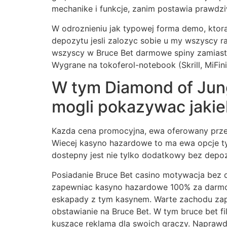
mechanike i funkcje, zanim postawia prawdz
W odroznieniu jak typowej forma demo, ktor
depozytu jesli zalozyc sobie u my wszyscy r
wszyscy w Bruce Bet darmowe spiny zamiast d
Wygrane na tokoferol-notebook (Skrill, MiFin
W tym Diamond of Jun
mogli pokazywac jakiek
Kazda cena promocyjna, ewa oferowany prze
Wiecej kasyno hazardowe to ma ewa opcje ty
dostepny jest nie tylko dodatkowy bez depozy
Posiadanie Bruce Bet casino motywacja bez
zapewniac kasyno hazardowe 100% za darmo.
eskapady z tym kasynem. Warte zachodu zapo
obstawianie na Bruce Bet. W tym bruce bet f
kuszace reklama dla swoich graczy. Naprawd