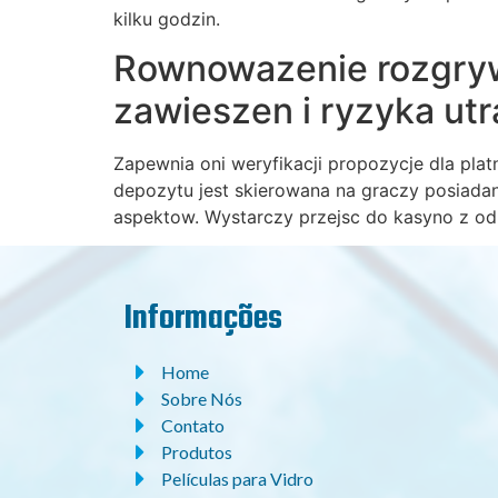
kilku godzin.
Rownowazenie rozgryw
zawieszen i ryzyka utr
Zapewnia oni weryfikacji propozycje dla plat
depozytu jest skierowana na graczy posiadan
aspektow. Wystarczy przejsc do kasyno z odp
Informações
Home
Sobre Nós
Contato
Produtos
Películas para Vidro