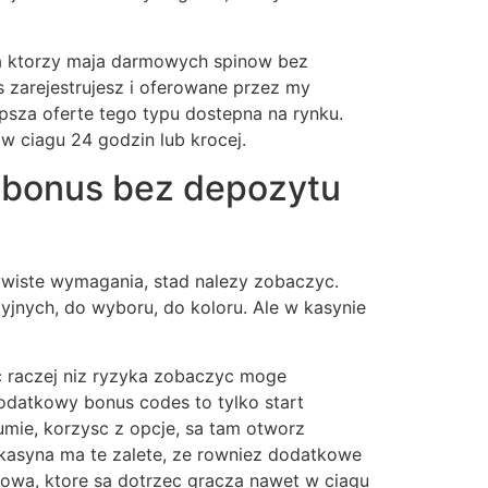
ia ktorzy maja darmowych spinow bez
 zarejestrujesz i oferowane przez my
psza oferte tego typu dostepna na rynku.
 w ciagu 24 godzin lub krocej.
 bonus bez depozytu
wiste wymagania, stad nalezy zobaczyc.
jnych, do wyboru, do koloru. Ale w kasynie
 raczej niz ryzyka zobaczyc moge
datkowy bonus codes to tylko start
mie, korzysc z opcje, sa tam otworz
, kasyna ma te zalete, ze rowniez dodatkowe
owa, ktore sa dotrzec gracza nawet w ciagu