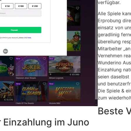
verfügbar.
Alle Spiele ka
Erprobung dire
einsatz von un
geradlinig fern
übereilung res
Mitarbeiter „an
Vernehmen reag
Wunderino Ausz
Einzahlung natü
seien daselbst
und benutzerfr
Die Spiele & e
zum wiederholt
Beste 
r Einzahlung im Juno