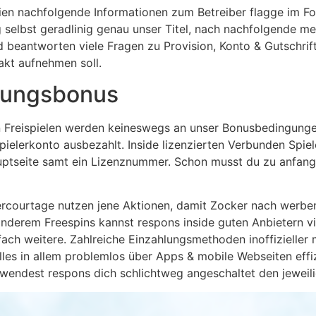
en nachfolgende Informationen zum Betreiber flagge im Foo
g selbst geradlinig genau unser Titel, nach nachfolgende m
nd beantworten viele Fragen zu Provision, Konto & Gutschrif
akt aufnehmen soll.
hlungsbonus
en Freispielen werden keineswegs an unser Bonusbedingun
ielerkonto ausbezahlt. Inside lizenzierten Verbunden Spiel
auptseite samt ein Lizenznummer. Schon musst du zu anfang
rcourtage nutzen jene Aktionen, damit Zocker nach werbe
anderem Freespins kannst respons inside guten Anbietern vi
ach weitere. Zahlreiche Einzahlungsmethoden inoffizieller 
 alles in allem problemlos über Apps & mobile Webseiten eff
n wendest respons dich schlichtweg angeschaltet den jeweili