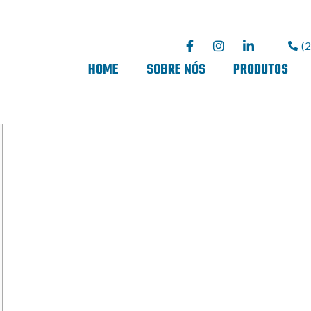
(
HOME
SOBRE NÓS
PRODUTOS