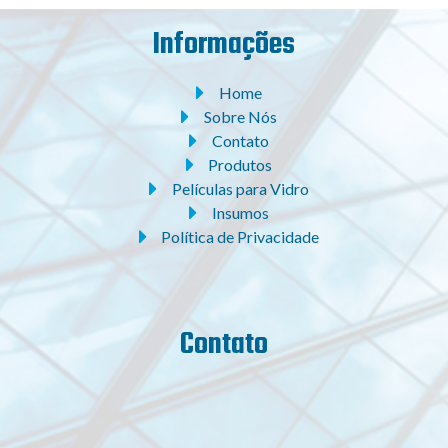
Informações
Home
Sobre Nós
Contato
Produtos
Películas para Vidro
Insumos
Política de Privacidade
Contato