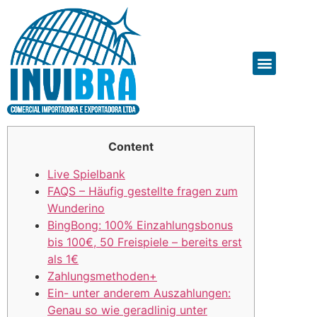
Content
Live Spielbank
FAQS – Häufig gestellte fragen zum
Wunderino
BingBong: 100% Einzahlungsbonus
bis 100€, 50 Freispiele – bereits erst
als 1€
Zahlungsmethoden+
Ein- unter anderem Auszahlungen:
Genau so wie geradlinig unter