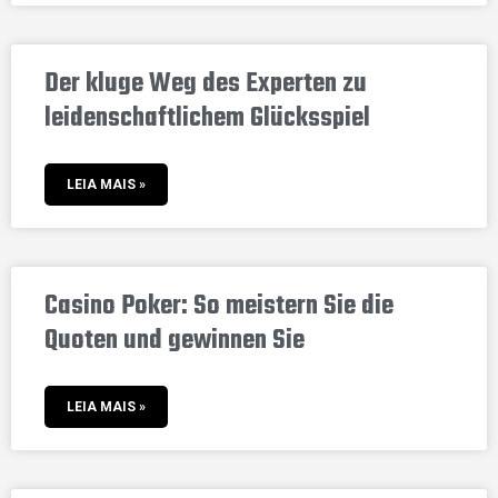
Der kluge Weg des Experten zu
leidenschaftlichem Glücksspiel
LEIA MAIS »
Casino Poker: So meistern Sie die
Quoten und gewinnen Sie
LEIA MAIS »