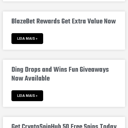
BlazeBet Rewards Get Extra Value Now
LEIA MAIS »
Ding Drops and Wins Fun Giveaways
Now Available
LEIA MAIS »
Get CryptoSpinHub 50 Free Spins Today