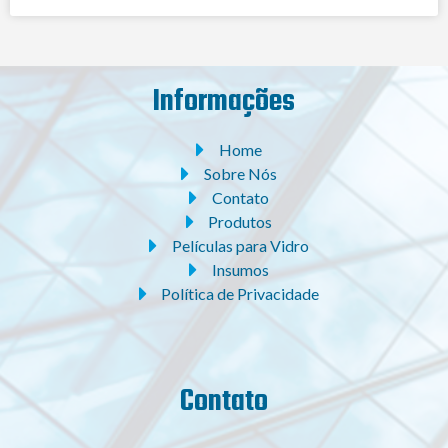
Informações
Home
Sobre Nós
Contato
Produtos
Películas para Vidro
Insumos
Política de Privacidade
Contato