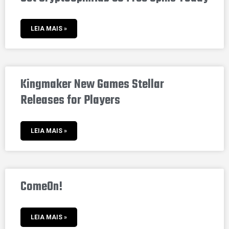
LEIA MAIS »
Kingmaker New Games Stellar
Releases for Players
LEIA MAIS »
ComeOn!
LEIA MAIS »