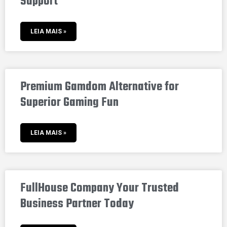
Support
LEIA MAIS »
Premium Gamdom Alternative for
Superior Gaming Fun
LEIA MAIS »
FullHouse Company Your Trusted
Business Partner Today