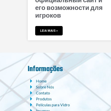
официальный сайт и
его возможности для
игроков
LEIA MAIS »
Informações
Home
Sobre Nós
Contato
Produtos
Películas para Vidro
Insumos