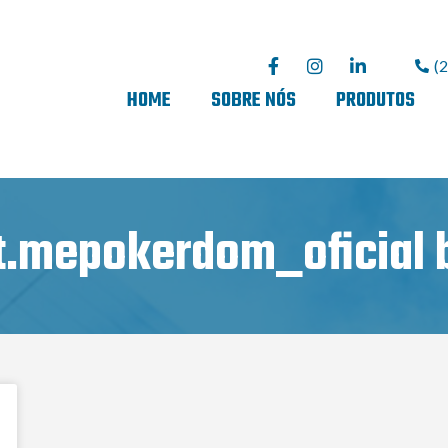
(
HOME
SOBRE NÓS
PRODUTOS
t.mepokerdom_oficial 