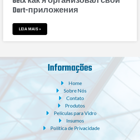
GetX как я организовал свои
Dart-приложения
LEIA MAIS »
Informações
Home
Sobre Nós
Contato
Produtos
Películas para Vidro
Insumos
Política de Privacidade